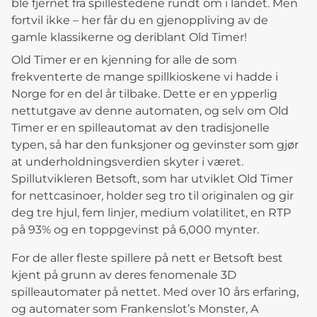
ble fjernet fra spillestedene rundt om i landet. Men
fortvil ikke – her får du en gjenoppliving av de
gamle klassikerne og deriblant Old Timer!
Old Timer er en kjenning for alle de som
frekventerte de mange spillkioskene vi hadde i
Norge for en del år tilbake. Dette er en ypperlig
nettutgave av denne automaten, og selv om Old
Timer er en spilleautomat av den tradisjonelle
typen, så har den funksjoner og gevinster som gjør
at underholdningsverdien skyter i været.
Spillutvikleren Betsoft, som har utviklet Old Timer
for nettcasinoer, holder seg tro til originalen og gir
deg tre hjul, fem linjer, medium volatilitet, en RTP
på 93% og en toppgevinst på 6,000 mynter.
For de aller fleste spillere på nett er Betsoft best
kjent på grunn av deres fenomenale 3D
spilleautomater på nettet. Med over 10 års erfaring,
og automater som Frankenslot’s Monster, A