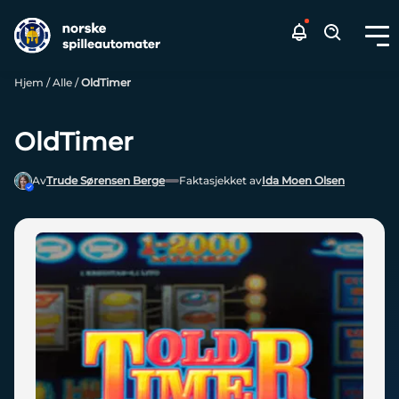
Hjem
/
Alle
/
OldTimer
Spilleautomater
OldTimer
Nettcasinoer
Av
Trude Sørensen Berge
Faktasjekket av
Ida Moen Olsen
Freespins
Casino bonus
Betalingsmetoder