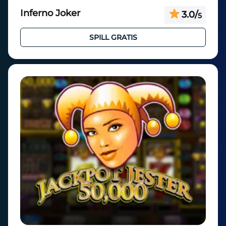
Inferno Joker
3.0
/
5
SPILL GRATIS