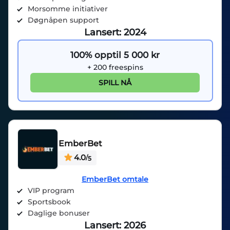
Morsomme initiativer
Døgnåpen support
Lansert
:
2024
100% opptil 5 000 kr
+ 200 freespins
SPILL NÅ
EmberBet
4.0
/
5
EmberBet omtale
VIP program
Sportsbook
Daglige bonuser
Lansert
:
2026