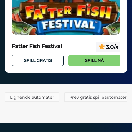
Fatter Fish Festival
3.0
/
5
SPILL GRATIS
SPILL NÅ
Lignende automater
Prøv gratis spilleautomater h