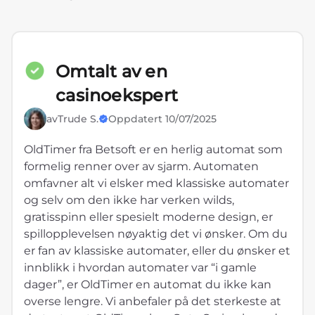
Omtalt av en
casinoekspert
av
Trude S.
Oppdatert
10/07/2025
OldTimer fra Betsoft er en herlig automat som
formelig renner over av sjarm. Automaten
omfavner alt vi elsker med klassiske automater
og selv om den ikke har verken wilds,
gratisspinn eller spesielt moderne design, er
spillopplevelsen nøyaktig det vi ønsker. Om du
er fan av klassiske automater, eller du ønsker et
innblikk i hvordan automater var “i gamle
dager”, er OldTimer en automat du ikke kan
overse lengre. Vi anbefaler på det sterkeste at