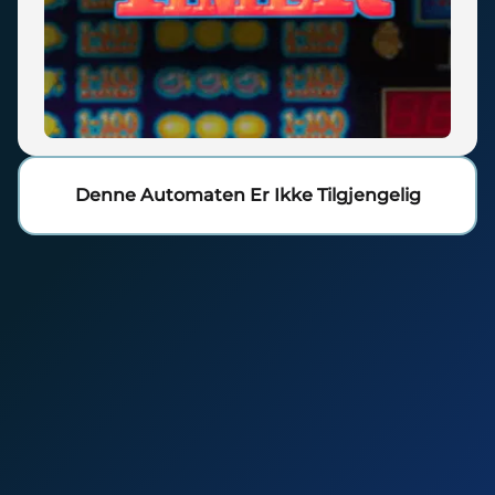
Ansvarlig spilling
Spill
Bettingsider
Denne Automaten Er Ikke Tilgjengelig