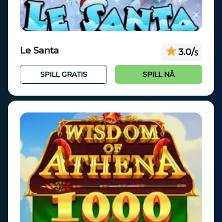
Le Santa
3.0
/
5
SPILL GRATIS
SPILL NÅ