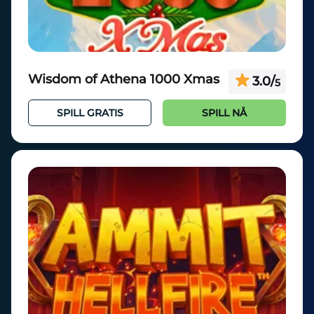
Wisdom of Athena 1000 Xmas
3.0
/
5
SPILL GRATIS
SPILL NÅ