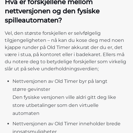
Hva er forskjellene mellom
nettversjonen og den fysiske
spilleautomaten?
Vel, den største forskjellen er selvfølgelig
tilgjengeligheten – nå kan du kose deg med noen
kjappe runder på Old Timer akkurat der du er, det
være i stua, på kontoret eller i badekaret. Ellers må
du notere deg to betydelige forskjeller som virkelig
slår ut på selve underholdningsverdien;
Nettversjonen av Old Timer byr på langt
større gevinster
Den fysiske versjonen ville aldri gitt deg like
store utbetalinger som den virtuelle
automaten
Nettversjonen av Old Timer inneholder brede
innsatsmuligheter