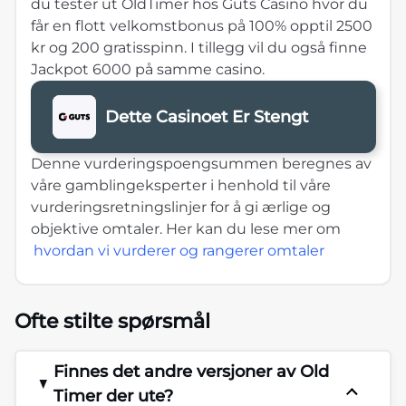
du tester ut OldTimer hos Guts Casino hvor du
får en flott velkomstbonus på 100% opptil 2500
kr og 200 gratisspinn. I tillegg vil du også finne
Jackpot 6000 på samme casino.
Dette Casinoet Er Stengt
Denne vurderingspoengsummen beregnes av
våre gamblingeksperter i henhold til våre
vurderingsretningslinjer for å gi ærlige og
objektive omtaler. Her kan du lese mer om
hvordan vi vurderer og rangerer omtaler
Ofte stilte spørsmål
Finnes det andre versjoner av Old
Timer der ute?