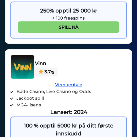
250% opptil 25 000 kr
+ 100 freespins
SPILL NÅ
Vinn
3.7
/
5
Vinn omtale
Både Casino, Live Casino og Odds
Jackpot spill
MGA-lisens
Lansert
:
2024
100 % opptil 5000 kr på ditt første
innskudd