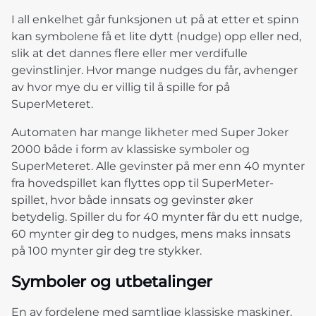
I all enkelhet går funksjonen ut på at etter et spinn
kan symbolene få et lite dytt (nudge) opp eller ned,
slik at det dannes flere eller mer verdifulle
gevinstlinjer. Hvor mange nudges du får, avhenger
av hvor mye du er villig til å spille for på
SuperMeteret.
Automaten har mange likheter med Super Joker
2000 både i form av klassiske symboler og
SuperMeteret. Alle gevinster på mer enn 40 mynter
fra hovedspillet kan flyttes opp til SuperMeter-
spillet, hvor både innsats og gevinster øker
betydelig. Spiller du for 40 mynter får du ett nudge,
60 mynter gir deg to nudges, mens maks innsats
på 100 mynter gir deg tre stykker.
Symboler og utbetalinger
En av fordelene med samtlige klassiske maskiner,