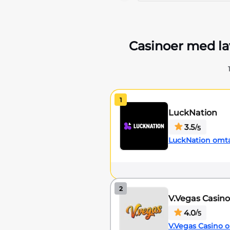
Casinoer med la
LuckNation
3.5
/
5
LuckNation omt
V.Vegas Casino
4.0
/
5
V.Vegas Casino 