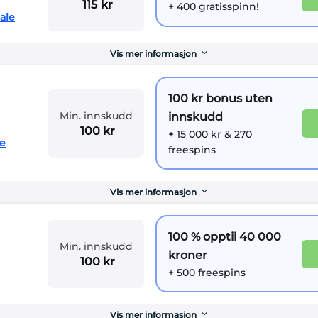
115
kr
+ 400 gratisspinn!
ale
Vis mer informasjon
100 kr bonus uten
Min. innskudd
innskudd
100
kr
+ 15 000 kr & 270
le
freespins
Vis mer informasjon
100 % opptil 40 000
Min. innskudd
kroner
100
kr
+ 500 freespins
Vis mer informasjon