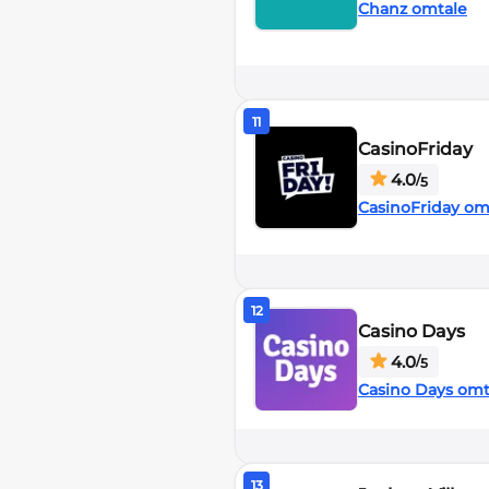
Chanz omtale
CasinoFriday
4.0
/
5
CasinoFriday om
Casino Days
4.0
/
5
Casino Days omt