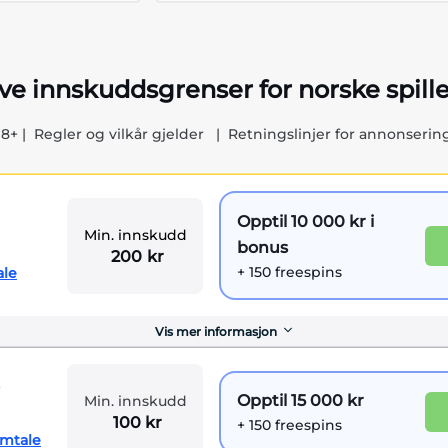
ve innskuddsgrenser for norske spille
18+ |
Regler og vilkår gjelder |
Retningslinjer for annonserin
Opptil 10 000 kr i
Min. innskudd
bonus
200
kr
+ 150 freespins
ale
Vis mer informasjon
Opptil 15 000 kr
Min. innskudd
100
kr
+ 150 freespins
omtale