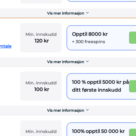
Vis mer informasjon
Opptil 8000 kr
Min. innskudd
120
kr
+ 300 freespins
mtale
Vis mer informasjon
100 % opptil 5000 kr på
Min. innskudd
100
kr
ditt første innskudd
Vis mer informasjon
100% opptil 50 000 kr
Min. innskudd