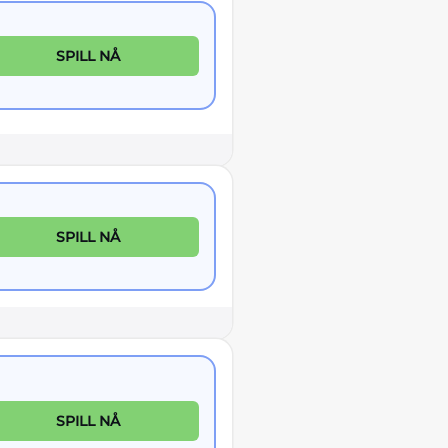
SPILL NÅ
SPILL NÅ
SPILL NÅ