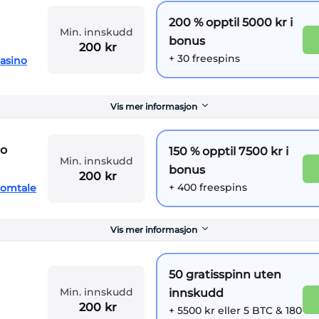
200 % opptil 5000 kr i
Min. innskudd
bonus
200
kr
+ 30 freespins
Casino
Vis mer informasjon
no
150 % opptil 7500 kr i
Min. innskudd
bonus
200
kr
+ 400 freespins
 omtale
Vis mer informasjon
50 gratisspinn uten
Min. innskudd
innskudd
200
kr
+ 5500 kr eller 5 BTC & 180