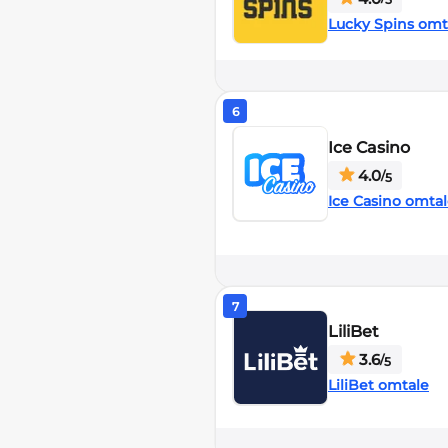
Lucky Spins omt
Ice Casino
4.0
/
5
Ice Casino omta
LiliBet
3.6
/
5
LiliBet omtale