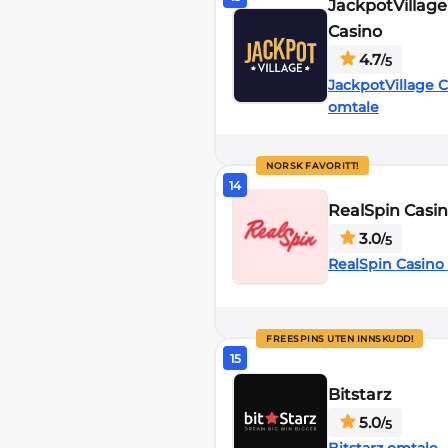
JackpotVillage
Casino
4.7
/
5
JackpotVillage 
omtale
NORSK FAVORITT!
RealSpin Casi
3.0
/
5
RealSpin Casino
FREESPINS UTEN INNSKUDD!
Bitstarz
5.0
/
5