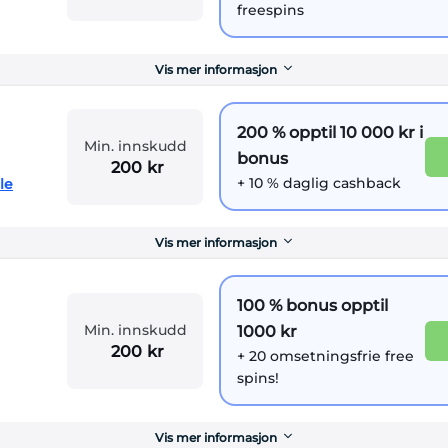
freespins
Vis mer informasjon
200 % opptil 10 000 kr i
Min. innskudd
bonus
200
kr
+ 10 % daglig cashback
le
Vis mer informasjon
100 % bonus opptil
Min. innskudd
1000 kr
200
kr
+ 20 omsetningsfrie free
spins!
Vis mer informasjon