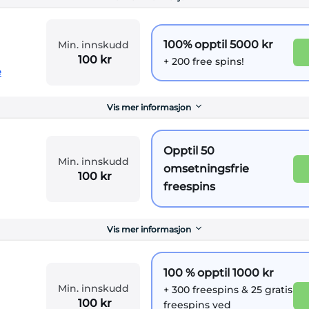
100% opptil 5000 kr
Min. innskudd
100
kr
+ 200 free spins!
e
Vis mer informasjon
Opptil 50
Min. innskudd
omsetningsfrie
100
kr
freespins
Vis mer informasjon
100 % opptil 1000 kr
Min. innskudd
+ 300 freespins & 25 gratis
100
kr
freespins ved