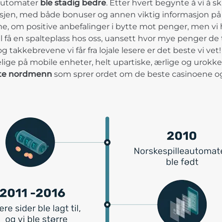
eautomater
ble stadig bedre
. Etter hvert begynte å vi å s
sjen, med både bonuser og annen viktig informasjon på h
e, om positive anbefalinger i bytte mot penger, men vi har
 få en spalteplass hos oss, uansett hvor mye penger de til
takkebrevene vi får fra lojale lesere er det beste vi vet!
elige på mobile enheter, helt upartiske, ærlige og urokke
erte nordmenn
som sprer ordet om de beste casinoene o