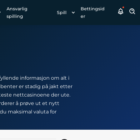
Ansvarlig
Bettingsid
Spill
spilling
er
fyllende informasjon om alt i
ibenter er stadig på jakt etter
teste nettcasinoene der ute.
derer å prøve ut et nytt
r du maksimal valuta for