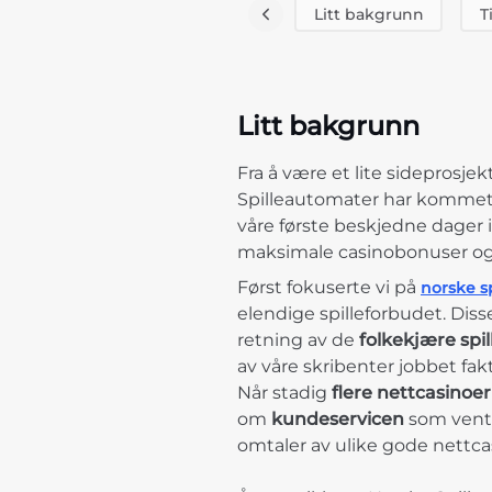
Litt bakgrunn
T
Litt bakgrunn
Fra å være et lite sideprosjek
Spilleautomater har kommet e
våre første beskjedne dager i
maksimale casinobonuser og
Først fokuserte vi på
norske s
elendige spilleforbudet. Disse
retning av de
folkekjære spi
av våre skribenter jobbet fak
Når stadig
flere nettcasinoer
om
kundeservicen
som vent
omtaler av ulike gode nettcas