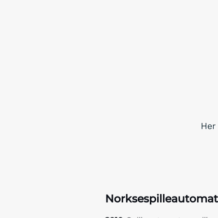
Norksespilleautomate