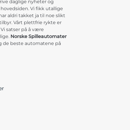
krive daglige nyheter og
ovedsiden. Vi fikk utallige
 aldri takket ja til noe slikt
byr. Vårt plettfrie rykte er
 Vi satser på å være
lige.
Norske Spilleautomater
g de beste automatene på