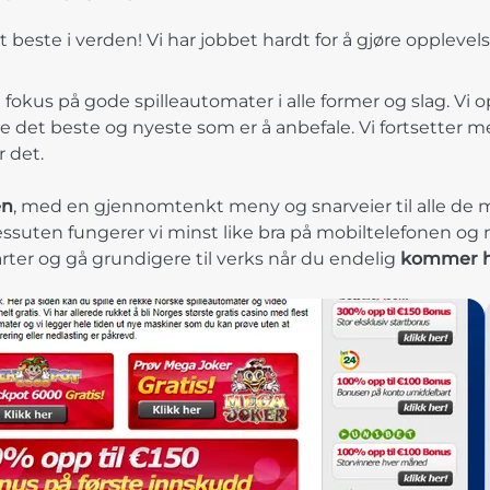
t beste i verden! Vi har jobbet hardt for å gjøre opplevel
 fokus på gode spilleautomater i alle former og slag. Vi o
inne det beste og nyeste som er å anbefale. Vi fortsetter 
r det.
en
, med en gjennomtenkt meny og snarveier til alle de 
ssuten fungerer vi minst like bra på mobiltelefonen og n
rter og gå grundigere til verks når du endelig
kommer 