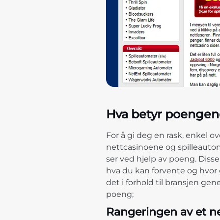
Hva betyr poengene
For å gi deg en rask, enkel o
nettcasinoene og spilleautoma
ser ved hjelp av poeng. Diss
hva du kan forvente og hvor
det i forhold til bransjen gene
poeng;
Rangeringen av et n