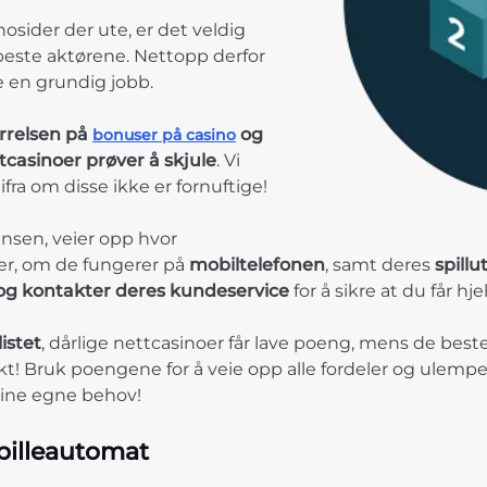
nosider der ute, er det veldig
 beste aktørene. Nettopp derfor
re en grundig jobb.
rrelsen på
og
bonuser på casino
casinoer prøver å skjule
. Vi
fra om disse ikke er fornuftige!
ensen, veier opp hvor
er, om de fungerer på
mobiltelefonen
, samt deres
spillu
og kontakter
deres kundeservice
for å sikre at du får hj
istet
, dårlige nettcasinoer får lave poeng, mens de bes
kt! Bruk poengene for å veie opp alle fordeler og ulemper
dine egne behov!
pilleautomat