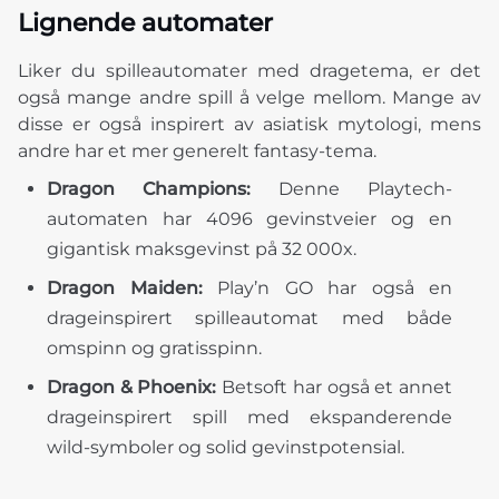
Lignende automater
Liker du spilleautomater med dragetema, er det
også mange andre spill å velge mellom. Mange av
disse er også inspirert av asiatisk mytologi, mens
andre har et mer generelt fantasy-tema.
Dragon Champions:
Denne Playtech-
automaten har 4096 gevinstveier og en
gigantisk maksgevinst på 32 000x.
Dragon Maiden:
Play’n GO har også en
drageinspirert spilleautomat med både
omspinn og gratisspinn.
Dragon & Phoenix:
Betsoft har også et annet
drageinspirert spill med ekspanderende
wild-symboler og solid gevinstpotensial.