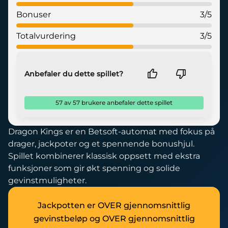
Ansvarlig spilling
Bonuser
3
/
5
Totalvurdering
3
/
5
Spill
Anbefaler du dette spillet?
Bettingsider
57 av 57 brukere anbefaler dette spillet
Dragon Kings er en Betsoft-automat med fokus på
drager, jackpoter og et spennende bonushjul.
Spillet kombinerer klassisk oppsett med ekstra
funksjoner som gir økt spenning og solide
gevinstmuligheter.
Jackpotten er OVER gjennomsnittlig
gevinstbeløp og OVER gjennomsnittlig