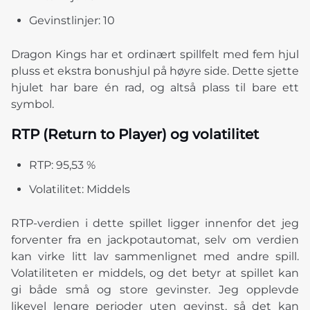
Gevinstlinjer: 10
Dragon Kings har et ordinært spillfelt med fem hjul
pluss et ekstra bonushjul på høyre side. Dette sjette
hjulet har bare én rad, og altså plass til bare ett
symbol.
RTP (Return to Player) og volatilitet
RTP: 95,53 %
Volatilitet: Middels
RTP-verdien i dette spillet ligger innenfor det jeg
forventer fra en jackpotautomat, selv om verdien
kan virke litt lav sammenlignet med andre spill.
Volatiliteten er middels, og det betyr at spillet kan
gi både små og store gevinster. Jeg opplevde
likevel lengre perioder uten gevinst, så det kan