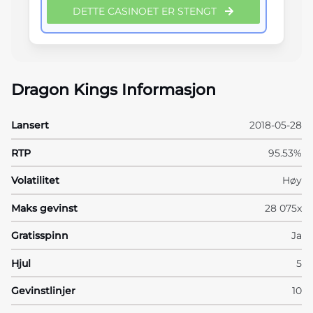
DETTE CASINOET ER STENGT
Dragon Kings Informasjon
Lansert
2018-05-28
RTP
95.53%
Volatilitet
Høy
Maks gevinst
28 075x
Gratisspinn
Ja
Hjul
5
Gevinstlinjer
10