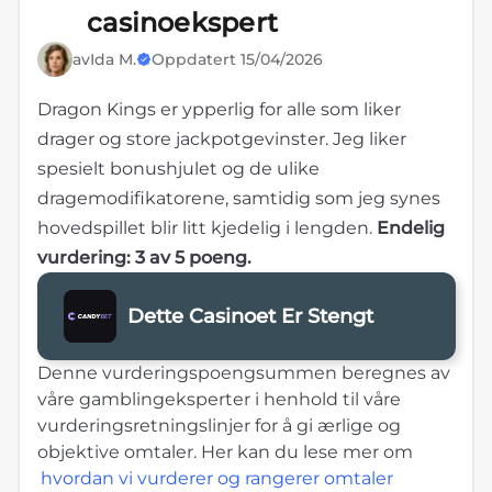
casinoekspert
av
Ida M.
Oppdatert
15/04/2026
Dragon Kings er ypperlig for alle som liker
drager og store jackpotgevinster. Jeg liker
spesielt bonushjulet og de ulike
dragemodifikatorene, samtidig som jeg synes
hovedspillet blir litt kjedelig i lengden.
Endelig
vurdering: 3 av 5 poeng.
Dette Casinoet Er Stengt
Denne vurderingspoengsummen beregnes av
våre gamblingeksperter i henhold til våre
vurderingsretningslinjer for å gi ærlige og
objektive omtaler. Her kan du lese mer om
hvordan vi vurderer og rangerer omtaler