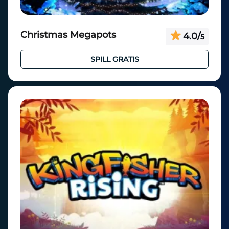
Christmas Megapots
4.0
/
5
SPILL GRATIS