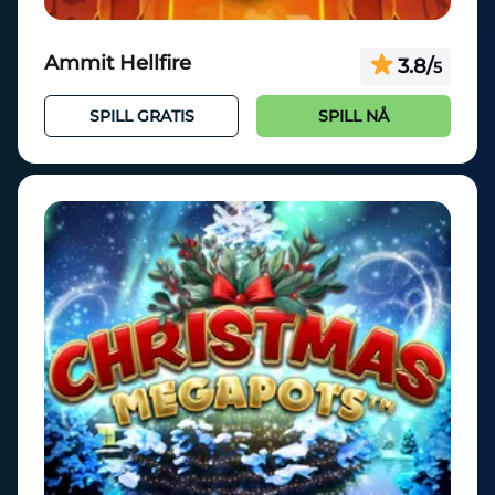
Ammit Hellfire
3.8
/
5
SPILL GRATIS
SPILL NÅ