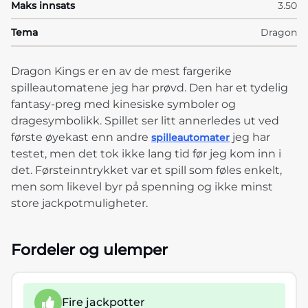
Maks innsats
3.50
Tema
Dragon
Dragon Kings er en av de mest fargerike
spilleautomatene jeg har prøvd. Den har et tydelig
fantasy-preg med kinesiske symboler og
dragesymbolikk. Spillet ser litt annerledes ut ved
første øyekast enn andre
jeg har
spilleautomater
testet, men det tok ikke lang tid før jeg kom inn i
det. Førsteinntrykket var et spill som føles enkelt,
men som likevel byr på spenning og ikke minst
store jackpotmuligheter.
Fordeler og ulemper
Fire jackpotter