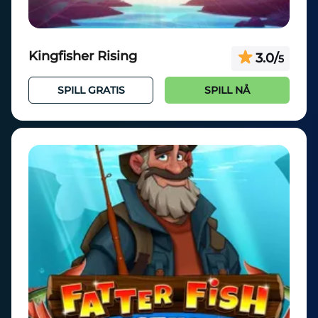
Kingfisher Rising
3.0
/
5
SPILL GRATIS
SPILL NÅ