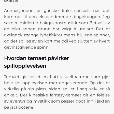
skatter.
Animasjonene er ganske kule, spesielt når det
kommer til den ekspanderende dragekongen. Jeg
savner imidlertid bakgrunnsmusikk, som Betsoft av
en eller annen grunn har valgt å utelate. Det er
riktignok mange lydeffekter mens hjulene spinner,
og det spilles av en kort melodi ved slutten av hvert
gevinstgivende spinn.
Hvordan temaet påvirker
spillopplevelsen
Temaet gir spillet en flott visuell ramme som gjør
hele spillopplevelsen mer engasjerende. Og det er
virkelig på sin plass, siden spillet i seg selv er så
enkelt. Det kinesiske fantasy-temaet gir en følelse
av eventyr og mystikk som passer godt inn i jakten
på jackpotene.