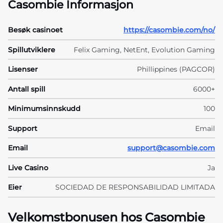
Casombie Informasjon
Besøk casinoet
https://casombie.com/no/
Spillutviklere
Felix Gaming, NetEnt, Evolution Gaming
Lisenser
Phillippines (PAGCOR)
Antall spill
6000+
Minimumsinnskudd
100
Support
Email
Email
support@casombie.com
Live Casino
Ja
Eier
SOCIEDAD DE RESPONSABILIDAD LIMITADA
Velkomstbonusen hos Casombie