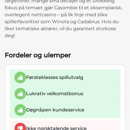
fargetoner, mange små detaljer og et urokkelig
fokus på temaet gjør Casombie til et eksemplarisk,
overlegent nettcasino – på lik linje med slike
spillerfavoritter som Winota og Cadabrus. Hvis du
liker tematiske aktører, vil du garantert storkose
deg!
Fordeler og ulemper
Førsteklasses spillutvalg
Lukrativ velkomstbonus
Døgnåpen kundeservice
Ikke norsktalende service