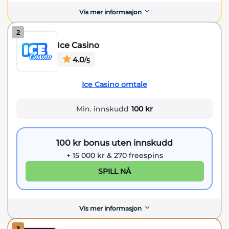
Vis mer informasjon
Ice Casino
4.0
/
5
Ice Casino omtale
Min. innskudd
100
kr
100 kr bonus uten innskudd
+ 15 000 kr & 270 freespins
SPILL NÅ
Vis mer informasjon