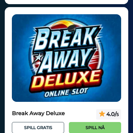
Break Away Deluxe
4.0
/
5
SPILL GRATIS
SPILL NÅ