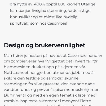
dra nytte av: 400% opptil 800 kroner! Utallige
kampanjer, livsglad stemning, fordelaktige
bonusvilkår og et minst like nydelig
spillutvalg som hos Casombie!
Design og brukervennlighet
Man hører jo nesten på navnet at Casombie handler
om zombier, eller hva? Vi gjettet det i hvert fall før
hjemmesiden dukket opp på skjermen vår.
Nettcasinoet har gjort en utmerket jobb med å
skildre den festlige og samtidig skumle
stemningen fra slike grøssere, der levende døde
vandrer rundt og prøver å spise menneskehjerner.
Du finner til og med en egen tematisk liste med
zombie-inspirerte automater i menyen! Flotte