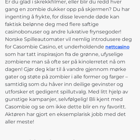
Er du glad i skrekkfilmer, eller blir du redd hver
gang en zombie dukker opp på skjermen? Du har
ingenting å frykte, for disse levende døde kan
faktisk belønne deg med flere saftige
casinobonuser og andre lukrative frynsegoder!
Norske Spilleautomater vil nemlig introdusere deg
for Casombie Casino, et underholdende
nettcasino
som har tatt inspirasjon fra de grønne, ufyselige
zombiene man så ofte ser på kinolerretet nå om
dagen! Gjør deg klar til å vandre gjennom mørke
gater og støte på zombier i alle former og farger –
samtidig som du håver inn deilige gevinster og
utforsker et gedigent spillutvalg. Med litt hjelp av
gunstige kampanjer, selvfølgelig! Bli kjent med
Casombie og se om ikke dette blir en ny favoritt.
Aktøren har gjort en eksemplarisk jobb med det
aller meste!