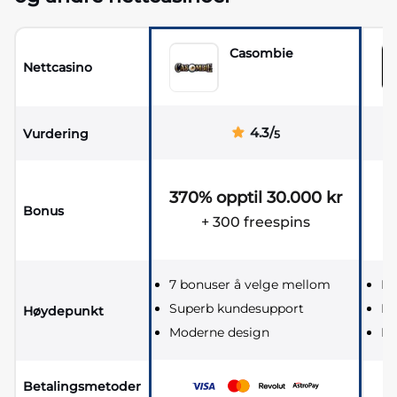
Casombie
Nettcasino
4.3
/
Vurdering
5
370% opptil 30.000 kr
b
Bonus
+ 300 freespins
7 bonuser å velge mellom
No
Superb kundesupport
En
Høydepunkt
Moderne design
Dø
Betalingsmetoder