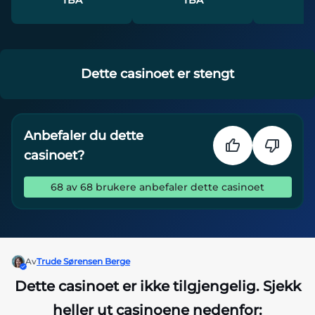
TBA
TBA
T
Ansvarlig spilling
Spill
Dette casinoet er stengt
Bettingsider
Anbefaler du dette
casinoet?
68 av 68 brukere anbefaler dette casinoet
Av
Trude Sørensen Berge
Dette casinoet er ikke tilgjengelig. Sjekk
heller ut casinoene nedenfor: