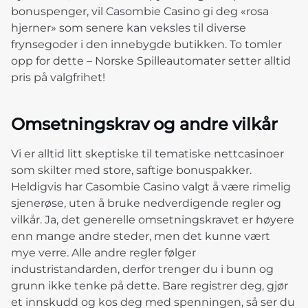
bonuspenger, vil Casombie Casino gi deg «rosa
hjerner» som senere kan veksles til diverse
frynsegoder i den innebygde butikken. To tomler
opp for dette – Norske Spilleautomater setter alltid
pris på valgfrihet!
Omsetningskrav og andre vilkår
Vi er alltid litt skeptiske til tematiske nettcasinoer
som skilter med store, saftige bonuspakker.
Heldigvis har Casombie Casino valgt å være rimelig
sjenerøse, uten å bruke nedverdigende regler og
vilkår. Ja, det generelle omsetningskravet er høyere
enn mange andre steder, men det kunne vært
mye verre. Alle andre regler følger
industristandarden, derfor trenger du i bunn og
grunn ikke tenke på dette. Bare registrer deg, gjør
et innskudd og kos deg med spenningen, så ser du