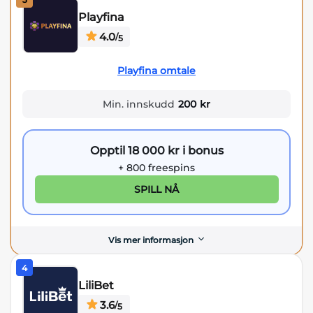
Playfina
4.0
/
5
Playfina omtale
Min. innskudd
200
kr
Opptil 18 000 kr i bonus
+ 800 freespins
SPILL NÅ
Vis mer informasjon
LiliBet
3.6
/
5