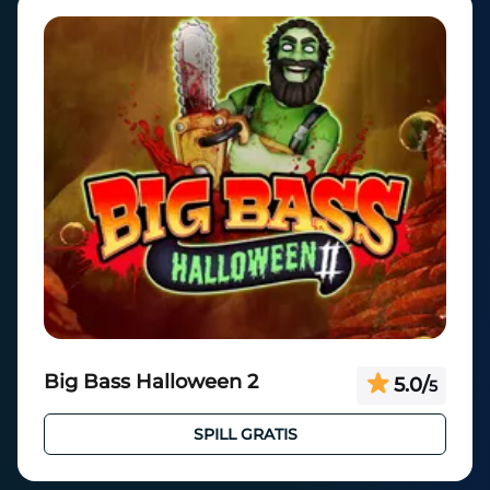
Big Bass Halloween 2
5.0
/
5
SPILL GRATIS