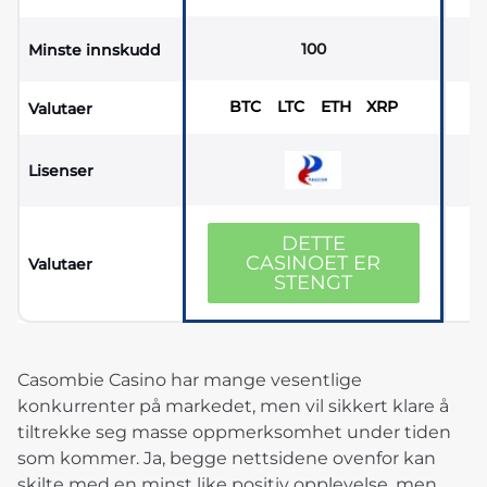
100
Minste innskudd
BTC
LTC
ETH
XRP
B
Valutaer
Lisenser
DETTE
CASINOET ER
Valutaer
STENGT
Casombie Casino har mange vesentlige
konkurrenter på markedet, men vil sikkert klare å
tiltrekke seg masse oppmerksomhet under tiden
som kommer. Ja, begge nettsidene ovenfor kan
skilte med en minst like positiv opplevelse, men