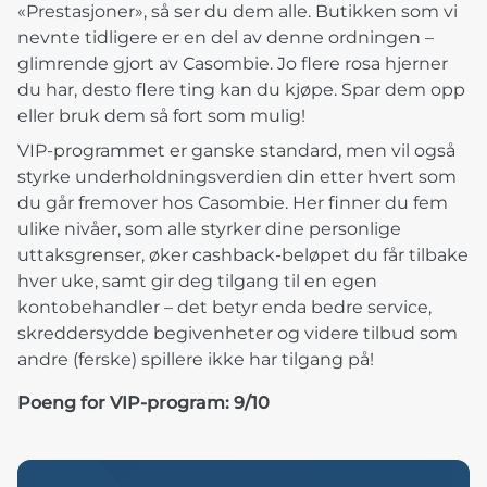
«Prestasjoner», så ser du dem alle. Butikken som vi
nevnte tidligere er en del av denne ordningen –
glimrende gjort av Casombie. Jo flere rosa hjerner
du har, desto flere ting kan du kjøpe. Spar dem opp
eller bruk dem så fort som mulig!
VIP-programmet er ganske standard, men vil også
styrke underholdningsverdien din etter hvert som
du går fremover hos Casombie. Her finner du fem
ulike nivåer, som alle styrker dine personlige
uttaksgrenser, øker cashback-beløpet du får tilbake
hver uke, samt gir deg tilgang til en egen
kontobehandler – det betyr enda bedre service,
skreddersydde begivenheter og videre tilbud som
andre (ferske) spillere ikke har tilgang på!
Poeng for VIP-program: 9/10