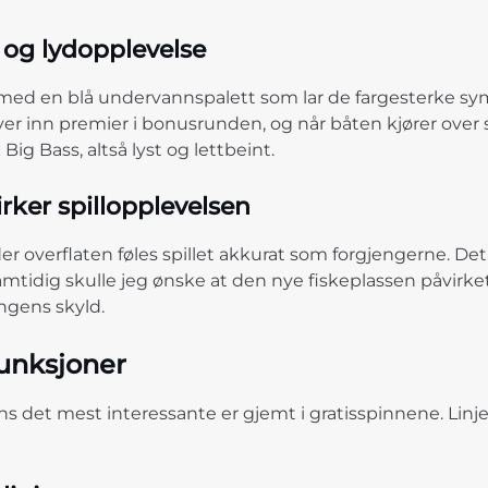
 og lydopplevelse
, med en blå undervannspalett som lar de fargesterke sy
er inn premier i bonusrunden, og når båten kjører over 
Big Bass, altså lyst og lettbeint.
ker spillopplevelsen
r overflaten føles spillet akkurat som forgjengerne. Det
Samtidig skulle jeg ønske at den nye fiskeplassen påvirk
ngens skyld.
unksjoner
ns det mest interessante er gjemt i gratisspinnene. Linje