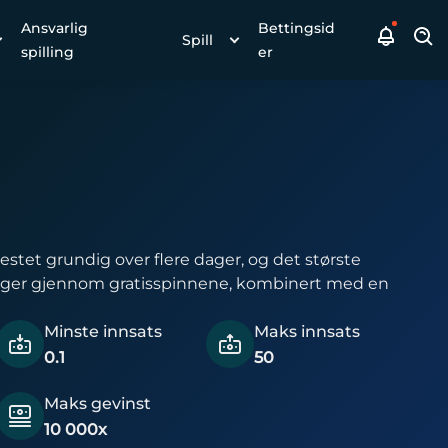
Ansvarlig
Bettingsid
Spill
spilling
er
testet grundig over flere dager, og det største
enger gjennom gratisspinnene, kombinert med en
Minste innsats
Maks innsats
0.1
50
Maks gevinst
10 000x