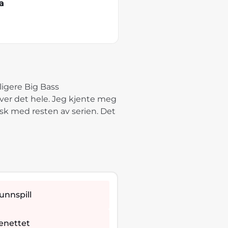
a
ligere Big Bass
 over det hele. Jeg kjente meg
isk med resten av serien. Det
unnspill
enettet