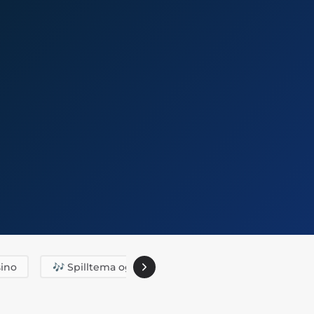
sino
🎶 Spilltema og grafikk
🎮 Spillmekanikk og 