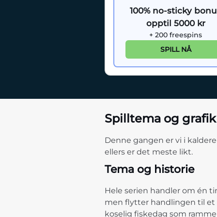
100% no-sticky bonu
opptil 5000 kr
+ 200 freespins
SPILL NÅ
Spilltema og grafi
Denne gangen er vi i kaldere f
ellers er det meste likt.
Tema og historie
Hele serien handler om én ting
men flytter handlingen til et 
koselig fiskedag som ramme