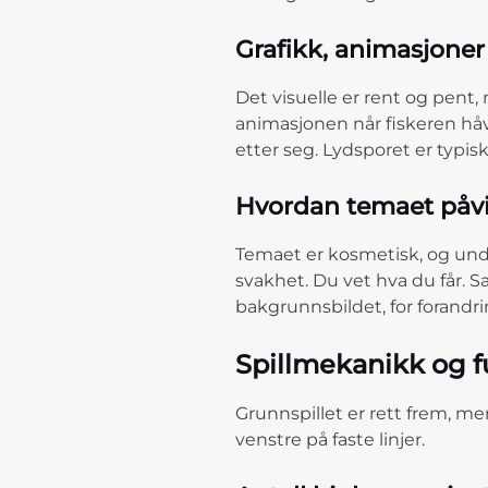
Grafikk, animasjoner
Det visuelle er rent og pent
animasjonen når fiskeren håv
etter seg. Lydsporet er typisk 
Hvordan temaet påvir
Temaet er kosmetisk, og unde
svakhet. Du vet hva du får. 
bakgrunnsbildet, for forandri
Spillmekanikk og f
Grunnspillet er rett frem, me
venstre på faste linjer.