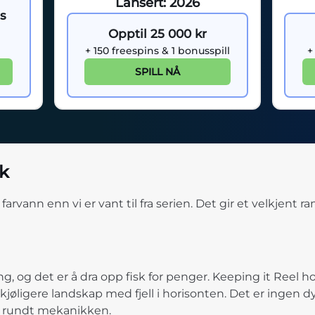
Lansert
:
2026
s
Opptil 25 000 kr
+ 150 freespins & 1 bonusspill
+
SPILL NÅ
kk
arvann enn vi er vant til fra serien. Det gir et velkjent 
, og det er å dra opp fisk for penger. Keeping it Reel ho
kjøligere landskap med fjell i horisonten. Det er ingen dy
 rundt mekanikken.