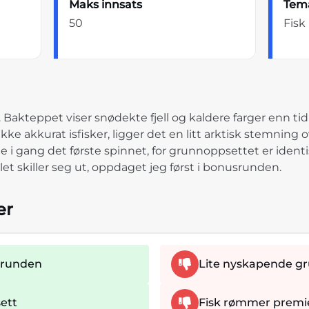
Maks innsats
Tem
50
Fisk
. Bakteppet viser snødekte fjell og kaldere farger enn tid
 ikke akkurat isfisker, ligger det en litt arktisk stemning
e i gang det første spinnet, for grunnoppsettet er ident
llet skiller seg ut, oppdaget jeg først i bonusrunden.
er
srunden
Lite nyskapende gr
sett
Fisk rømmer premi