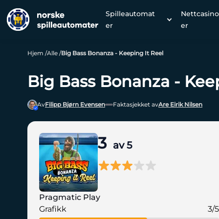
Spilleautomat
Nettcasino
er
er
Hjem
/
Alle
/
Big Bass Bonanza - Keeping It Reel
Big Bass Bonanza - Keep
Av
Filipp Bjørn Evensen
Faktasjekket av
Are Eirik Nilsen
3
av 5
Pragmatic Play
Grafikk
3
/
5