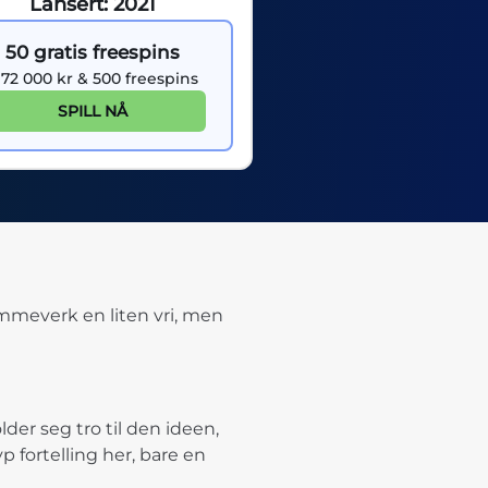
Lansert
:
2021
50 gratis freespins
 72 000 kr & 500 freespins
SPILL NÅ
rammeverk en liten vri, men
lder seg tro til den ideen,
p fortelling her, bare en