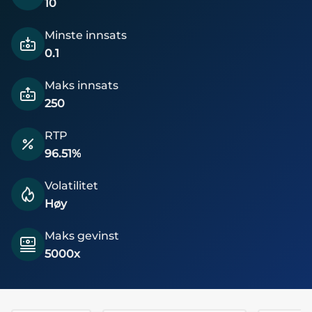
10
Minste innsats
0.1
Maks innsats
250
RTP
96.51%
Volatilitet
Høy
Maks gevinst
5000x