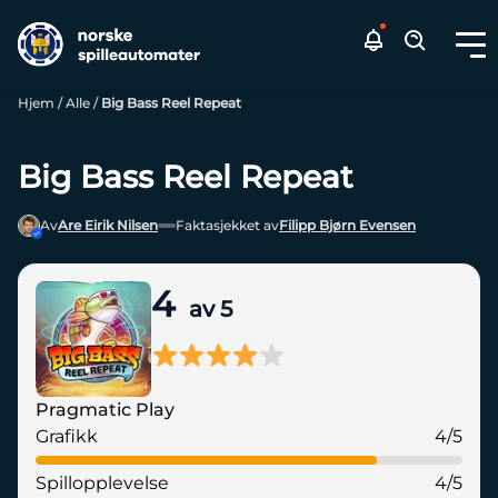
Hjem
/
Alle
/
Big Bass Reel Repeat
Spilleautomater
Big Bass Reel Repeat
Nettcasinoer
Av
Are Eirik Nilsen
Faktasjekket av
Filipp Bjørn Evensen
Freespins
4
av 5
Casino bonus
Pragmatic Play
Grafikk
4
/
5
Betalingsmetoder
Spillopplevelse
4
/
5