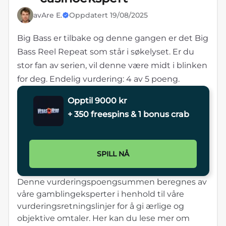
av
Are E.
Oppdatert
19/08/2025
Big Bass er tilbake og denne gangen er det Big
Bass Reel Repeat som står i søkelyset. Er du
stor fan av serien, vil denne være midt i blinken
for deg. Endelig vurdering: 4 av 5 poeng.
Opptil 9000 kr
+ 350 freespins & 1 bonus crab
SPILL NÅ
Denne vurderingspoengsummen beregnes av
våre gamblingeksperter i henhold til våre
vurderingsretningslinjer for å gi ærlige og
objektive omtaler. Her kan du lese mer om