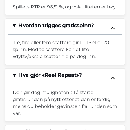
Spillets RTP er 96,51 %, og volatiliteten er høy.
Hvordan trigges gratisspinn?
Tre, fire eller fem scattere gir 10, 15 eller 20
spinn. Med to scattere kan et lite
«dytt»/ekstra scatter hjelpe deg inn.
Hva gjør «Reel Repeat»?
Den gir deg muligheten til å starte
gratisrunden på nytt etter at den er ferdig,
mens du beholder gevinsten fra runden som
var.