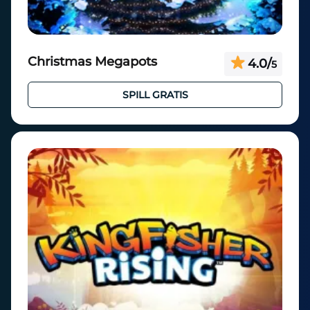
Christmas Megapots
4.0
/
5
SPILL GRATIS