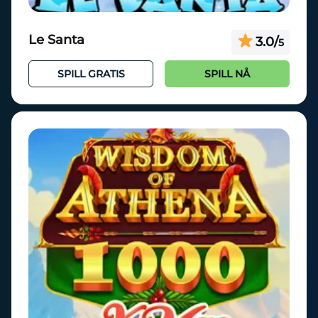
Le Santa
3.0
/
5
SPILL GRATIS
SPILL NÅ