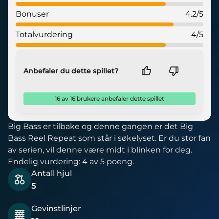
Ansvarlig spilling
Bonuser
4.2
/
5
Totalvurdering
4
/
5
Spill
Anbefaler du dette spillet?
Bettingsider
16 av 16 brukere anbefaler dette spillet
Big Bass er tilbake og denne gangen er det Big
Bass Reel Repeat som står i søkelyset. Er du stor fan
av serien, vil denne være midt i blinken for deg.
Endelig vurdering: 4 av 5 poeng.
Antall hjul
5
Gevinstlinjer