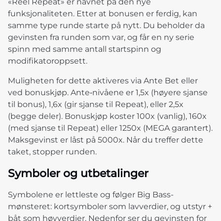
«Reel Repeat» er navnet på den nye
funksjonaliteten. Etter at bonusen er ferdig, kan
samme type runde starte på nytt. Du beholder da
gevinsten fra runden som var, og får en ny serie
spinn med samme antall startspinn og
modifikatoroppsett.
Muligheten for dette aktiveres via Ante Bet eller
ved bonuskjøp. Ante‑nivåene er 1,5x (høyere sjanse
til bonus), 1,6x (gir sjanse til Repeat), eller 2,5x
(begge deler). Bonuskjøp koster 100x (vanlig), 160x
(med sjanse til Repeat) eller 1250x (MEGA garantert).
Maksgevinst er låst på 5000x. Når du treffer dette
taket, stopper runden.
Symboler og utbetalinger
Symbolene er lettleste og følger Big Bass-
mønsteret: kortsymboler som lavverdier, og utstyr +
båt som høyverdier. Nedenfor ser du gevinsten for