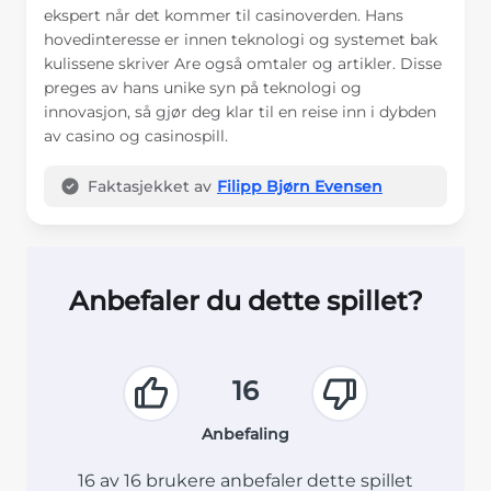
ekspert når det kommer til casinoverden. Hans
hovedinteresse er innen teknologi og systemet bak
kulissene skriver Are også omtaler og artikler. Disse
preges av hans unike syn på teknologi og
innovasjon, så gjør deg klar til en reise inn i dybden
av casino og casinospill.
Faktasjekket av
Filipp Bjørn Evensen
Anbefaler du dette spillet?
16
Anbefaling
16 av 16 brukere anbefaler dette spillet