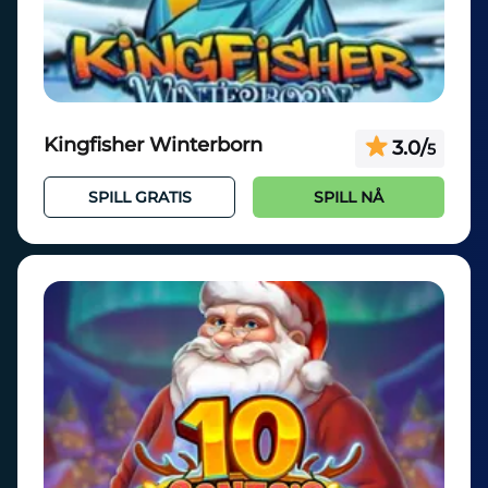
Kingfisher Winterborn
3.0
/
5
SPILL GRATIS
SPILL NÅ