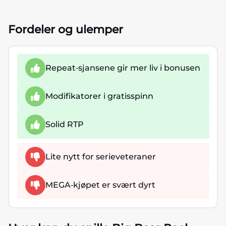
Fordeler og ulemper
Repeat‑sjansene gir mer liv i bonusen
Modifikatorer i gratisspinn
Solid RTP
Lite nytt for serieveteraner
MEGA‑kjøpet er svært dyrt