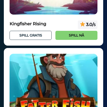
Kingfisher Rising
3.0
/
5
SPILL GRATIS
SPILL NÅ