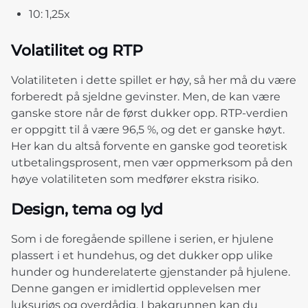
10: 1,25x
Volatilitet og RTP
Volatiliteten i dette spillet er høy, så her må du være
forberedt på sjeldne gevinster. Men, de kan være
ganske store når de først dukker opp. RTP-verdien
er oppgitt til å være 96,5 %, og det er ganske høyt.
Her kan du altså forvente en ganske god teoretisk
utbetalingsprosent, men vær oppmerksom på den
høye volatiliteten som medfører ekstra risiko.
Design, tema og lyd
Som i de foregående spillene i serien, er hjulene
plassert i et hundehus, og det dukker opp ulike
hunder og hunderelaterte gjenstander på hjulene.
Denne gangen er imidlertid opplevelsen mer
luksuriøs og overdådig. I bakgrunnen kan du