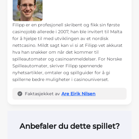
Filipp er en profesjonell skribent og fikk sin første
casinojobb allerede i 2007, han ble invitert til Malta
for å hjelpe til med utviklingen av et nordisk
nettcasino. Mildt sagt kan vi si at Filipp vet akkurat
hva han snakker om når det kommer til
spilleautomater og casinoanmeldelser. For Norske
Spilleautomater, skriver Filipp spennende
nyhetsartikler, omtaler og spillguider for å gi
spillerne bedre muligheter i casinouniverset.
Faktasjekket av
Are Eirik Nilsen
Anbefaler du dette spillet?