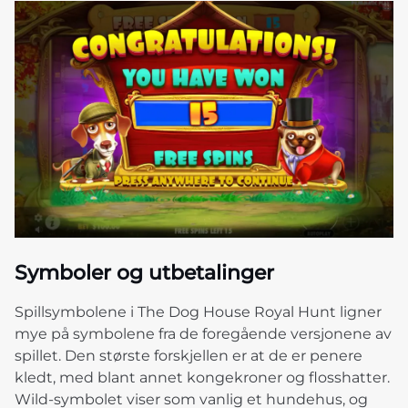
Symboler og utbetalinger
Spillsymbolene i The Dog House Royal Hunt ligner
mye på symbolene fra de foregående versjonene av
spillet. Den største forskjellen er at de er penere
kledt, med blant annet kongekroner og flosshatter.
Wild-symbolet viser som vanlig et hundehus, og