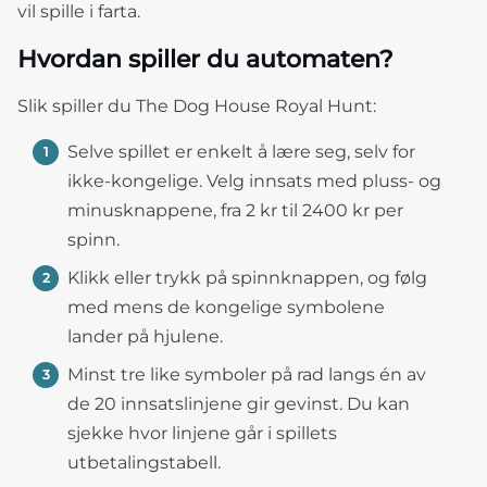
vil spille i farta.
Hvordan spiller du automaten?
Slik spiller du The Dog House Royal Hunt:
Selve spillet er enkelt å lære seg, selv for
ikke-kongelige. Velg innsats med pluss- og
minusknappene, fra 2 kr til 2400 kr per
spinn.
Klikk eller trykk på spinnknappen, og følg
med mens de kongelige symbolene
lander på hjulene.
Minst tre like symboler på rad langs én av
de 20 innsatslinjene gir gevinst. Du kan
sjekke hvor linjene går i spillets
utbetalingstabell.