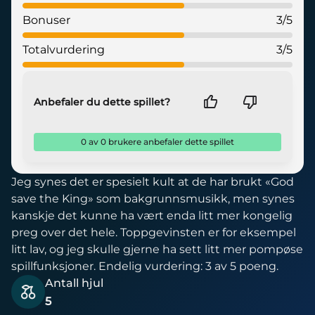
Ansvarlig spilling
Bonuser
3
/
5
Totalvurdering
3
/
5
Spill
Anbefaler du dette spillet?
Bettingsider
0 av 0 brukere anbefaler dette spillet
Jeg synes det er spesielt kult at de har brukt «God
save the King» som bakgrunnsmusikk, men synes
kanskje det kunne ha vært enda litt mer kongelig
preg over det hele. Toppgevinsten er for eksempel
litt lav, og jeg skulle gjerne ha sett litt mer pompøse
spillfunksjoner. Endelig vurdering: 3 av 5 poeng.
Antall hjul
5