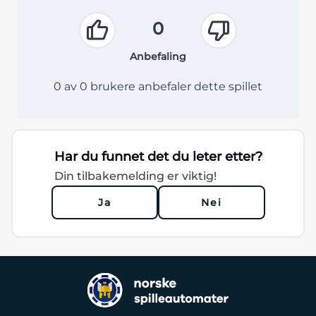
0
Anbefaling
0 av 0 brukere anbefaler dette spillet
Har du funnet det du leter etter?
Din tilbakemelding er viktig!
Ja
Nei