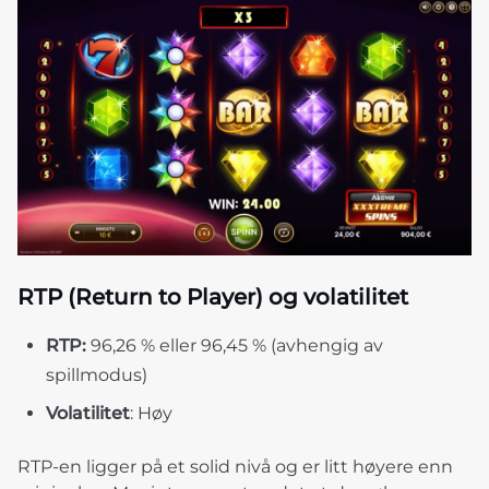
RTP (Return to Player) og volatilitet
RTP:
96,26 % eller 96,45 % (avhengig av
spillmodus)
Volatilitet
: Høy
RTP-en ligger på et solid nivå og er litt høyere enn