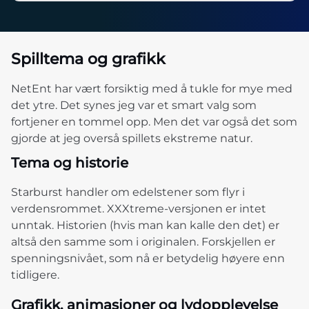
Spilltema og grafikk
NetEnt har vært forsiktig med å tukle for mye med
det ytre. Det synes jeg var et smart valg som
fortjener en tommel opp. Men det var også det som
gjorde at jeg overså spillets ekstreme natur.
Tema og historie
Starburst handler om edelstener som flyr i
verdensrommet. XXXtreme-versjonen er intet
unntak. Historien (hvis man kan kalle den det) er
altså den samme som i originalen. Forskjellen er
spenningsnivået, som nå er betydelig høyere enn
tidligere.
Grafikk, animasjoner og lydopplevelse