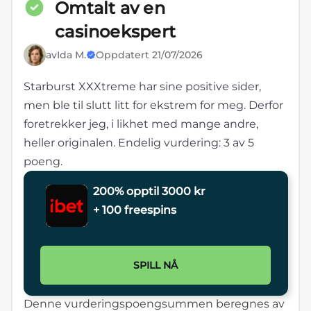
Omtalt av en
casinoekspert
av
Ida M.
Oppdatert
21/07/2026
Starburst XXXtreme har sine positive sider,
men ble til slutt litt for ekstrem for meg. Derfor
foretrekker jeg, i likhet med mange andre,
heller originalen. Endelig vurdering: 3 av 5
poeng.
200% opptil 3000 kr
+ 100 freespins
SPILL NÅ
Denne vurderingspoengsummen beregnes av