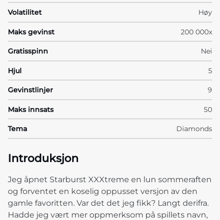
Volatilitet
Høy
Maks gevinst
200 000x
Gratisspinn
Nei
Hjul
5
Gevinstlinjer
9
Maks innsats
50
Tema
Diamonds
Introduksjon
Jeg åpnet Starburst XXXtreme en lun sommeraften
og forventet en koselig oppusset versjon av den
gamle favoritten. Var det det jeg fikk? Langt derifra.
Hadde jeg vært mer oppmerksom på spillets navn,