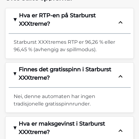
Hva er RTP-en på Starburst
XXXtreme?
Starburst XXXtremes RTP er 96,26 % eller
96,45 % (avhengig av spillmodus).
Finnes det gratisspinn i Starburst
XXXtreme?
Nei, denne automaten har ingen
tradisjonelle gratisspinnrunder.
Hva er maksgevinst i Starburst
XXXtreme?