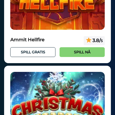
Ammit Hellfire
3.8
/
5
SPILL GRATIS
SPILL NÅ