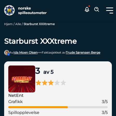
Hjem
/
Alle
/
Starburst XXXtreme
Spilleautomater
Starburst XXXtreme
Nettcasinoer
Av
Ida Moen Olsen
Faktasjekket av
Trude Sørensen Berge
Freespins
3
av 5
Casino bonus
NetEnt
Grafikk
3
/
5
Betalingsmetoder
Spillopplevelse
3
/
5