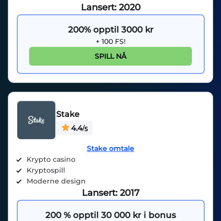
Lansert
:
2020
200% opptil 3000 kr
+ 100 FS!
SPILL NÅ
Stake
4.4
/
5
Stake omtale
Krypto casino
Kryptospill
Moderne design
Lansert
:
2017
200 % opptil 30 000 kr i bonus