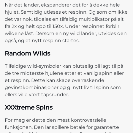
Når det lander, ekspanderer det for å dekke hele
hjulet. Samtidig utløses et respinn. Og som om ikke
det var nok, tildeles en tilfeldig multiplikator på alt
fra 2x og helt opp til 150x. Under respinnet forblir
wildene låst. Dersom en ny wild lander, utvides den
også, og et nytt respinn startes.
Random Wilds
Tilfeldige wild-symboler kan plutselig bli lagt til på
de tre midterste hjulene etter et vanlig spinn eller
et respinn. Dette kan skape overraskende
gevinstkombinasjoner og gi nytt liv til spinn som
ellers ville vært tapsrunder.
XXXtreme Spins
For meg er dette den mest kontroversielle
funksjonen. Den lar spillere betale for garanterte