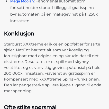
: Fenomenal automat som
Mega Moolah
fortsatt holder stand. I tillegg til gratisspinn
byr automaten på en maksgevinst på 11 250x
innsatsen.
Konklusjon
Starburst XXXtreme er ikke en oppfølger for sarte
sjeler. NetEnt har tatt alt som var koselig og
forutsigbart med originalen og skrudd det til det
ekstreme. Resultatet er et spill med skyhøy
volatilitet og et vanvittig gevinstpotensial på hele
200 000x innsatsen. Fraværet av gratisspinn er
kompensert med «XXXtreme Spins»-funksjonen.
Den lar pengesterke spillere kjøpe tilgang til enda
mer spenning.
Ofte stilte spørsmål