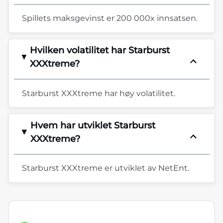
Spillets maksgevinst er 200 000x innsatsen.
Hvilken volatilitet har Starburst
XXXtreme?
Starburst XXXtreme har høy volatilitet.
Hvem har utviklet Starburst
XXXtreme?
Starburst XXXtreme er utviklet av NetEnt.