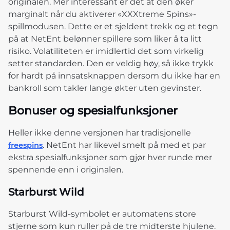
originalen. Mer interessant er det at den øker
marginalt når du aktiverer «XXXtreme Spins»-
spillmodusen. Dette er et sjeldent trekk og et tegn
på at NetEnt belønner spillere som liker å ta litt
risiko. Volatiliteten er imidlertid det som virkelig
setter standarden. Den er veldig høy, så ikke trykk
for hardt på innsatsknappen dersom du ikke har en
bankroll som takler lange økter uten gevinster.
Bonuser og spesialfunksjoner
Heller ikke denne versjonen har tradisjonelle
. NetEnt har likevel smelt på med et par
freespins
ekstra spesialfunksjoner som gjør hver runde mer
spennende enn i originalen.
Starburst Wild
Starburst Wild-symbolet er automatens store
stjerne som kun ruller på de tre midterste hjulene.