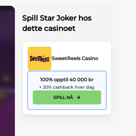
Spill Star Joker hos
dette casinoet
SweetReels Casino
100% opptil 40 000 kr
+ 20% cashback hver dag
SPILL NÅ