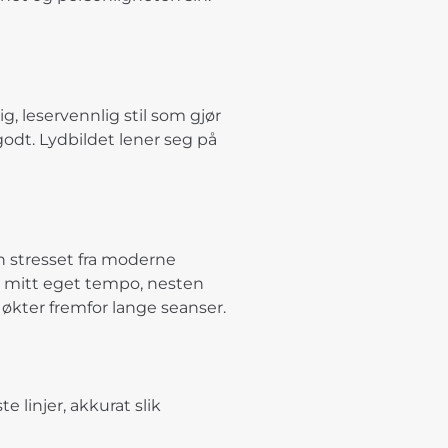
, leservennlig stil som gjør
odt. Lydbildet lener seg på
n stresset fra moderne
i mitt eget tempo, nesten
økter fremfor lange seanser.
 linjer, akkurat slik