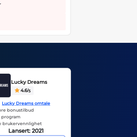
r
Lucky Dreams
4.6
/
5
Lucky Dreams omtale
re bonustilbud
P program
y brukervennlighet
Lansert
:
2021