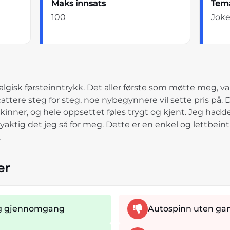
Maks innsats
Tem
100
Joke
stalgisk førsteinntrykk. Det aller første som møtte meg,
scattere steg for steg, noe nybegynnere vil sette pris på.
kinner, og hele oppsettet føles trygt og kjent. Jeg had
yaktig det jeg så for meg. Dette er en enkel og lettbein
.
er
g gjennomgang
Autospinn uten ga