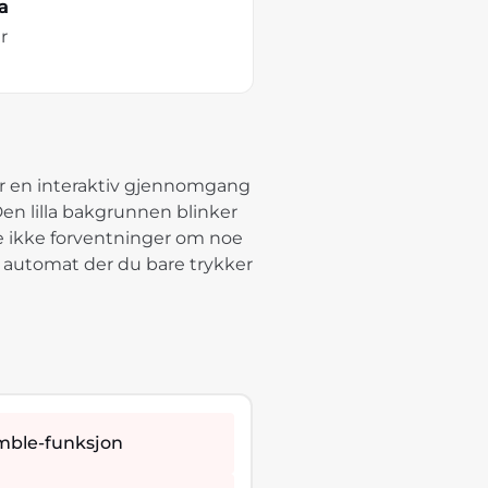
a
r
 var en interaktiv gjennomgang
 Den lilla bakgrunnen blinker
de ikke forventninger om noe
t automat der du bare trykker
mble-funksjon