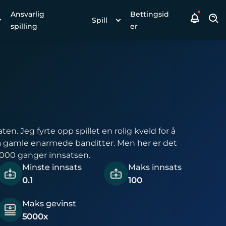
Ansvarlig
Bettingsid
Spill
spilling
er
en. Jeg fyrte opp spillet en rolig kveld for å
 fra gamle enarmede banditter. Men her er det
5000 ganger innsatsen.
Minste innsats
Maks innsats
0.1
100
Maks gevinst
5000x