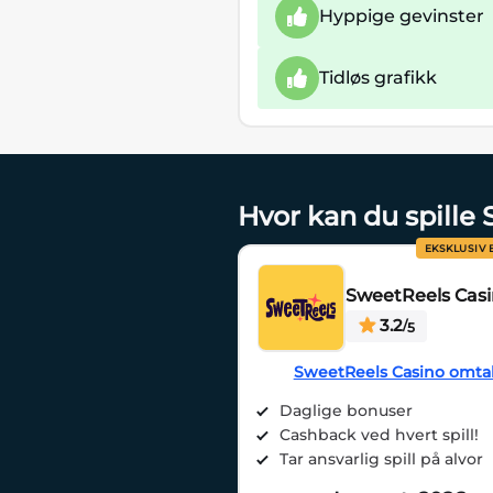
Hyppige gevinster
Tidløs grafikk
Hvor kan du spille 
EKSKLUSIV 
SweetReels Cas
3.2
/
5
SweetReels Casino omta
Daglige bonuser
Cashback ved hvert spill!
Tar ansvarlig spill på alvor