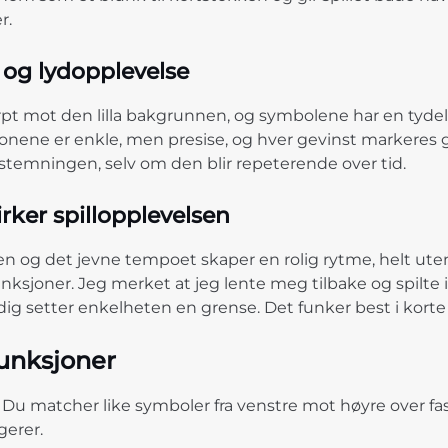
r.
 og lydopplevelse
pt mot den lilla bakgrunnen, og symbolene har en tydelig
jonene er enkle, men presise, og hver gevinst markeres g
stemningen, selv om den blir repeterende over tid.
ker spillopplevelsen
n og det jevne tempoet skaper en rolig rytme, helt ute
ksjoner. Jeg merket at jeg lente meg tilbake og spilte 
ig setter enkelheten en grense. Det funker best i korte 
unksjoner
 Du matcher like symboler fra venstre mot høyre over faste
gerer.