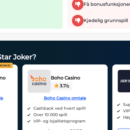
Få bonusfunksjone
Kjedelig grunnspill
Star Joker?
BONUS!
ino
Boho Casino
3.7
/
5
le
Boho Casino omtale
Sup
Cashback ved hvert spill!
VI
Over 10 000 spill
Hø
VIP- og lojalitetsprogram