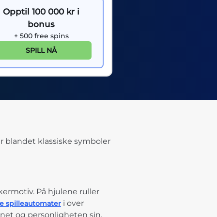
Opptil 100 000 kr i
bonus
+ 500 free spins
SPILL NÅ
ar blandet klassiske symboler
ermotiv. På hjulene ruller
i over
e spilleautomater
vnet og personligheten sin.