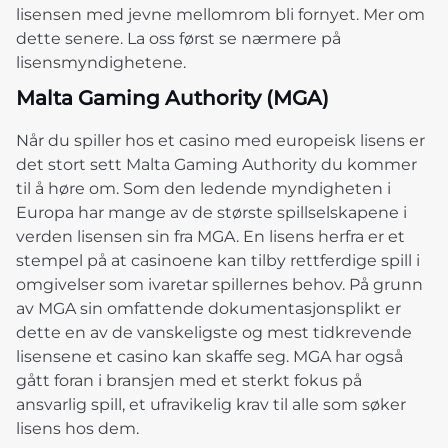
lisensen med jevne mellomrom bli fornyet. Mer om
dette senere. La oss først se nærmere på
lisensmyndighetene.
Malta Gaming Authority (MGA)
Når du spiller hos et casino med europeisk lisens er
det stort sett Malta Gaming Authority du kommer
til å høre om. Som den ledende myndigheten i
Europa har mange av de største spillselskapene i
verden lisensen sin fra MGA. En lisens herfra er et
stempel på at casinoene kan tilby rettferdige spill i
omgivelser som ivaretar spillernes behov. På grunn
av MGA sin omfattende dokumentasjonsplikt er
dette en av de vanskeligste og mest tidkrevende
lisensene et casino kan skaffe seg. MGA har også
gått foran i bransjen med et sterkt fokus på
ansvarlig spill, et ufravikelig krav til alle som søker
lisens hos dem.