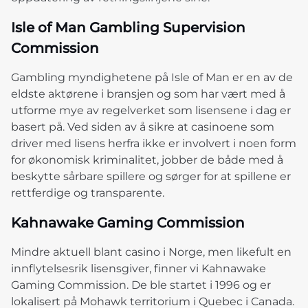
Isle of Man Gambling Supervision
Commission
Gambling myndighetene på Isle of Man er en av de
eldste aktørene i bransjen og som har vært med å
utforme mye av regelverket som lisensene i dag er
basert på. Ved siden av å sikre at casinoene som
driver med lisens herfra ikke er involvert i noen form
for økonomisk kriminalitet, jobber de både med å
beskytte sårbare spillere og sørger for at spillene er
rettferdige og transparente.
Kahnawake Gaming Commission
Mindre aktuell blant casino i Norge, men likefult en
innflytelsesrik lisensgiver, finner vi Kahnawake
Gaming Commission. De ble startet i 1996 og er
lokalisert på Mohawk territorium i Quebec i Canada.