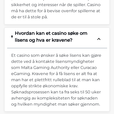
sikkerhet og interesser når de spiller. Casino
må ha dette for å bevise ovenfor spillerne at
de er til å stole på.
Hvordan kan et casino søke om
lisens og hva er kravene?
Et casino som ønsker å søke lisens kan gjøre
dette ved å kontakte lisensmyndigheter
som Malta Gaming Authority eller Curacao
eGaming. Kravene for å få lisens er alt fra at
man har et plettfritt rulleblad til at man kan
oppfylle strikte økonomiske krav.
Søknadsprosessen kan ta fra seks til 50 uker
avhengig av kompleksiteten for søknaden
og hvilken myndighet man søker gjennom.