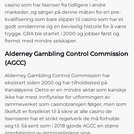
casino som har lisenser fra tidligere i andre
markeder, og sørger på denne måten for en pre-
kvalifisering som bare slipper til casino som har et
godt omdømme og en beviselig historie for å være
trygge. GRA ble startet i 2000 og jobber først og
fremst med mindre selskaper.
Alderney Gambling Control Commission
(AGCC)
Alderney Gambling Control Commission har
eksistert siden 2000 og har tilholdssted på
Kanaløyene. Dette er en mindre aktør som kanskje
ikke har mest innflytelse for utformingen av
rammeverket som casinobransjen følger, men som
likefult er forpliktet til å sikre at alle casino de
lisensierer har et strikt regelverk de må forholde
seg til. Så sent som i 2018 gjorde AGCC en større
oppdatering av retningslinjene sine.