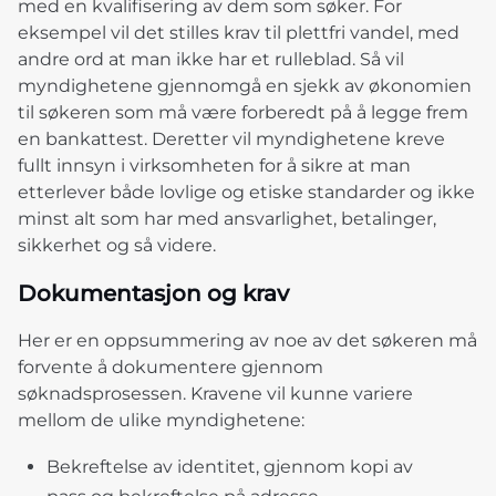
med en kvalifisering av dem som søker. For
eksempel vil det stilles krav til plettfri vandel, med
andre ord at man ikke har et rulleblad. Så vil
myndighetene gjennomgå en sjekk av økonomien
til søkeren som må være forberedt på å legge frem
en bankattest. Deretter vil myndighetene kreve
fullt innsyn i virksomheten for å sikre at man
etterlever både lovlige og etiske standarder og ikke
minst alt som har med ansvarlighet, betalinger,
sikkerhet og så videre.
Dokumentasjon og krav
Her er en oppsummering av noe av det søkeren må
forvente å dokumentere gjennom
søknadsprosessen. Kravene vil kunne variere
mellom de ulike myndighetene:
Bekreftelse av identitet, gjennom kopi av