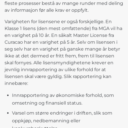
fleste prosesser bestå av mange runder med deling
av informasjon før alle krav er oppfylt.
Varigheten for lisensene er også forskjellige. En
Klasse 1 lisens (den mest omfattende) fra MGA vil ha
en varighet på 10 år. En såkalt Master License fra
Curacao har en varighet på 5 år. Selv om lisensen i
seg selv har en varighet på ganske mange år betyr
ikke at det dermed er fritt frem, frem til lisensen
skal fornyes. Alle lisensmyndighetene krever en
jevnlig innrapportering av ulike forhold for at
lisensen skal være gyldig. Slik rapportering kan
innebære:
Innrapportering av økonomiske forhold, som
omsetning og finansiell status.
Varsel om større endringer i driften, slik som
oppkjøp, nedbemanning eller