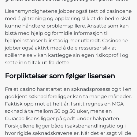
Lisensmyndighetene jobber også tett på casinoene
med å gi trening og opplæring slik at de bedre skal
kunne håndtere problemspillere. Ansatte som kan
bistå med hjelp og formidle informasjon til
hjelpeinstanser blir stadig mer utbredt. Casinoene
jobber også aktivt med å dele ressurser slik at
spillerne selv kan kartlegge sin egen risikoprofil og
sette inn tiltak ut fra dette.
Forpliktelser som følger lisensen
Fra et casino har startet en søknadsprosess og til en
godkjent søknad foreligger kan ta mange måneder.
Faktisk opp mot et helt år. I snitt regnes en MGA
søknad å ta mellom 30 og 50 uker, mens en
Curacao lisens ligger på godt under halvparten.
Forskjellene ligger både i saksbehandlingstid og i
hvor rigide søknadskravene er. Når det er sagt vil de