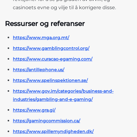
casinoets evne og vilje til å korrigere disse.
Ressurser og referanser
https://www.mga.org.mt/
https://www.gamblingcontrol.org/
https://www.curacao-egaming.com/
https://antillephone.us/
https://www.spelinspektionen.se/
https://www.gov.im/categories/business-and-
industries/gambling-and-e-gaming/
https://www.gra.gi/
https://gamingcommission.ca/
https://www.spillemyndigheden.dk/