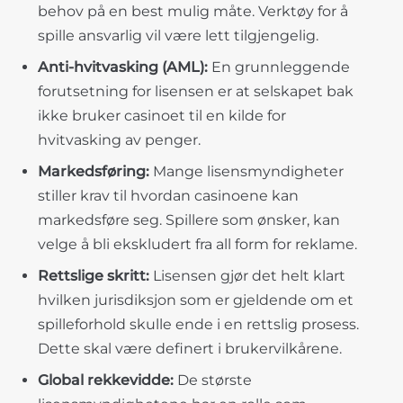
behov på en best mulig måte. Verktøy for å
spille ansvarlig vil være lett tilgjengelig.
Anti-hvitvasking (AML):
En grunnleggende
forutsetning for lisensen er at selskapet bak
ikke bruker casinoet til en kilde for
hvitvasking av penger.
Markedsføring:
Mange lisensmyndigheter
stiller krav til hvordan casinoene kan
markedsføre seg. Spillere som ønsker, kan
velge å bli ekskludert fra all form for reklame.
Rettslige skritt:
Lisensen gjør det helt klart
hvilken jurisdiksjon som er gjeldende om et
spilleforhold skulle ende i en rettslig prosess.
Dette skal være definert i brukervilkårene.
Global rekkevidde:
De største