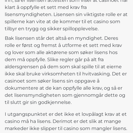
inn, så er lisensen attesten som viser at casinoet har
klart å oppfylle et sett med krav fra
lisensmyndigheten. Lisensen sin viktigste rolle er at
spillerne kan vite at de kommer til et casino som
tilbyr en trygg og sikker spillopplevelse.
Bak lisensen står det altså en myndighet. Deres
rolle er først og fremst å utforme et sett med krav
og lover som alle aktørene som søker lisens hos
dem må oppfylle. Slike regler går på alt fra
aldersgrensen på dem som skal spille til at eierne
ikke skal bruke virksomheten til hvitvasking. Det er
casinoet som søker lisens sin oppgave å
dokumentere at de kan oppfylle alle krav, og så er
det lisensmyndigheten som gjennomgår dette og
til slutt gir sin godkjennelse.
I utgangspunktet er det ikke et lovpålagt krav at et
casino må ha lisens. Derimot er det slik at mange
markeder ikke slipper til casino som mangler lisens.