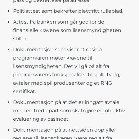
pass og bekreftelse på adresse.
Politiattest som bekrefter plettfritt rulleblad.
Attest fra banken som går god for de
finansielle kravene som lisensmyndigheten
stiller.
Dokumentasjon som viser at casino
programvaren møter kravene til
lisensmyndigheten. Det vil gå på alt fra
programvarens funksjonalitet til spillutvalg,
avtaler med spillprodusenter og et RNG
sertifikat.
Dokumentasjon på at det er inngått avtale
med en tredjepart som skal gjøre en objektiv
evaluering av casinoet.
Dokumentasjon på at nettsiden oppfyller
reglene til lisensgiveren, være seg alt fra