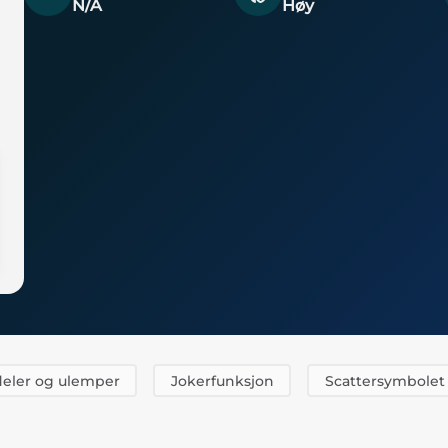
N/A
Høy
deler og ulemper
Jokerfunksjon
Scattersymbolet 