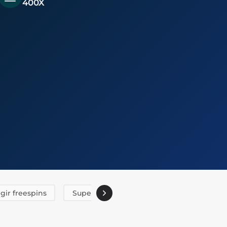
400X
gir freespins
SuperStaxx i freespins
📝 Oppsumm