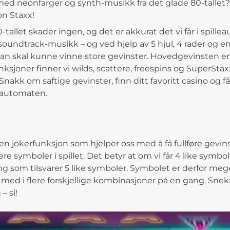
ed neonfarger og synth-musikk fra det glade 80-talle
on Staxx!
 80-tallet skader ingen, og det er akkurat det vi får i spi
soundtrack-musikk – og ved hjelp av 5 hjul, 4 rader og e
 at man skal kunne vinne store gevinster. Hovedgevinsten 
unksjoner finner vi wilds, scattere, freespins og SuperSta
Snakk om saftige gevinster, finn ditt favoritt casino og f
 automaten.
n jokerfunksjon som hjelper oss med å få fullføre gevins
ære symboler i spillet. Det betyr at om vi får 4 like symb
ling som tilsvarer 5 like symboler. Symbolet er derfor me
med i flere forskjellige kombinasjoner på en gang. Sn
– si!