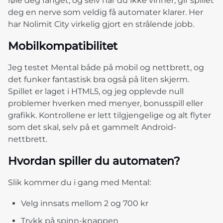
føle deg fanget, og selv når du ikke vinner, gir spillet
deg en nerve som veldig få automater klarer. Her
har Nolimit City virkelig gjort en strålende jobb.
Mobilkompatibilitet
Jeg testet Mental både på mobil og nettbrett, og
det funker fantastisk bra også på liten skjerm.
Spillet er laget i HTML5, og jeg opplevde null
problemer hverken med menyer, bonusspill eller
grafikk. Kontrollene er lett tilgjengelige og alt flyter
som det skal, selv på et gammelt Android-
nettbrett.
Hvordan spiller du automaten?
Slik kommer du i gang med Mental:
Velg innsats mellom 2 og 700 kr
Trykk på spinn-knappen