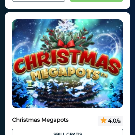
Christmas Megapots
4.0
/
5
SPILL GRATIS