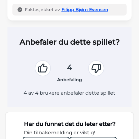
Faktasjekket av
Filipp Bjørn Evensen
Anbefaler du dette spillet?
4
Anbefaling
4 av 4 brukere anbefaler dette spillet
Har du funnet det du leter etter?
Din tilbakemelding er viktig!