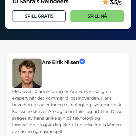
10 Santa's Reindeers
3.5
/
5
SPILL GRATIS
SPILL NÅ
Are Eirik Nilsen
Med over 10 års erfaring er Are Eirik virkelig en
ekspert når det kommer til casinoverden. Hans
hovedinteresse er innen teknologi og systemet bak
kulissene skriver Are også omtaler og artikler. Disse
preges av hans unike syn på teknologi og
innovasjon, så gjør deg klar til en reise inn i dybden
av casino og casinospill.