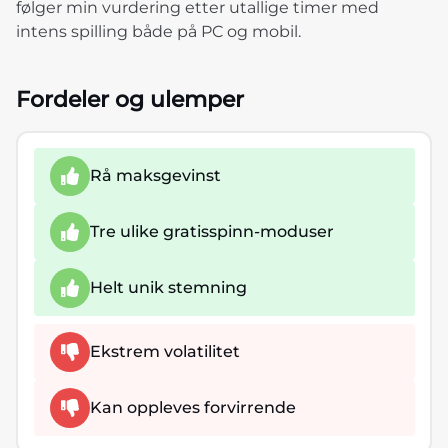
følger min vurdering etter utallige timer med
intens spilling både på PC og mobil.
Fordeler og ulemper
Rå maksgevinst
Tre ulike gratisspinn-moduser
Helt unik stemning
Ekstrem volatilitet
Kan oppleves forvirrende