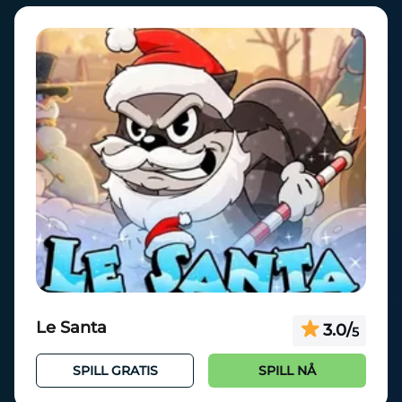
Le Santa
3.0
/
5
SPILL GRATIS
SPILL NÅ