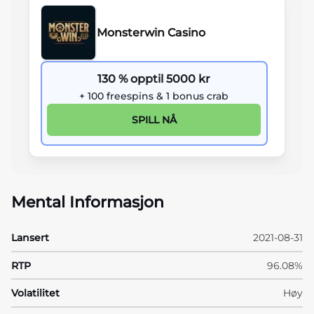
Monsterwin Casino
130 % opptil 5000 kr
+ 100 freespins & 1 bonus crab
SPILL NÅ
Mental Informasjon
Lansert
2021-08-31
RTP
96.08%
Volatilitet
Høy