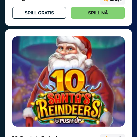
SPILL GRATIS
SPILL NÅ