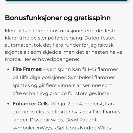
Bonusfunksjoner og gratisspinn
Mental har flere bonusfunksjoner enn de fleste
klarer å holde styr på første gang. Da jeg testet
automaten, tok det flere runder før jeg faktisk
skjønte alt som skjedde, men det er nesten halve
moroa. Her er hovedpoengene:
Fire Frames
: Hvert spinn kan få 1–13 flammer
på tilfeldige posisjoner. Symboler i flammer
splittes og gir flere vinnersjanser, noe som
ofte er helt avgjørende for store gevinster.
Enhancer Cells
: På hjul 2 og 4, nederst, kan
du trigge ekstra effekter hvis nok Fire Frames
lander. Disse gir wilds, Dead Patient-
symboler, xWays, xSplit, og xNudge Wilds