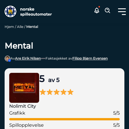
Hjem
/
Alle
/
Mental
Spilleautomater
Mental
Nettcasinoer
Av
Are Eirik Nilsen
Faktasjekket av
Filipp Bjørn Evensen
Freespins
5
av 5
Casino bonus
Nolimit City
Grafikk
5
/
5
Betalingsmetoder
Spillopplevelse
5
/
5