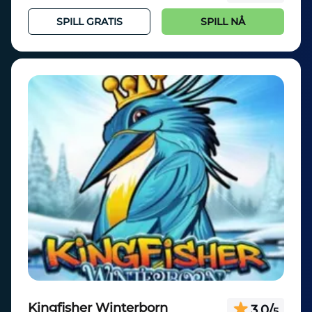
SPILL GRATIS
SPILL NÅ
Kingfisher Winterborn
3.0
/
5