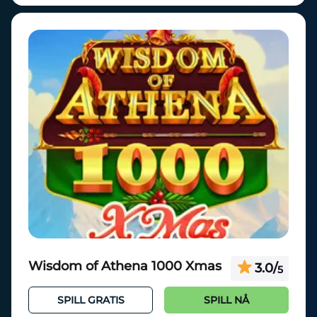
Wisdom of Athena 1000 Xmas
3.0
/
5
SPILL GRATIS
SPILL NÅ