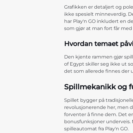
Grafikken er detaljert og pol
ikke spesielt minneverdig. 
har Play'n GO inkludert en del
som gjør at man fort får med s
Hvordan temaet påvir
Den kjente rammen gjør spille
of Egypt skiller seg ikke ut 
det som allerede finnes der u
Spillmekanikk og f
Spillet bygger på tradisjone
revolusjonerende her, men de
forventer å finne dem. Det er
bonusfunksjoner underveis. 
spilleautomat fra Play'n GO.