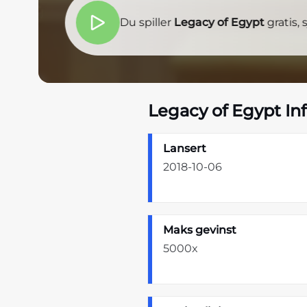
Du spiller
Legacy of Egypt
gratis, 
Legacy of Egypt In
Lansert
2018-10-06
Maks gevinst
5000x