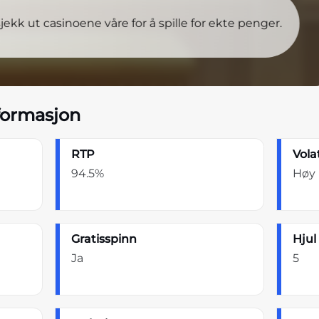
sjekk ut casinoene våre for å spille for ekte penger.
formasjon
RTP
Volat
94.5%
Høy
Gratisspinn
Hjul
Ja
5