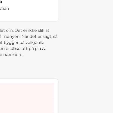
a
tian
t om. Det er ikke slik at
 menyen. Når det er sagt, så
let bygger på velkjente
n er absolutt på plass.
ste nærmere.