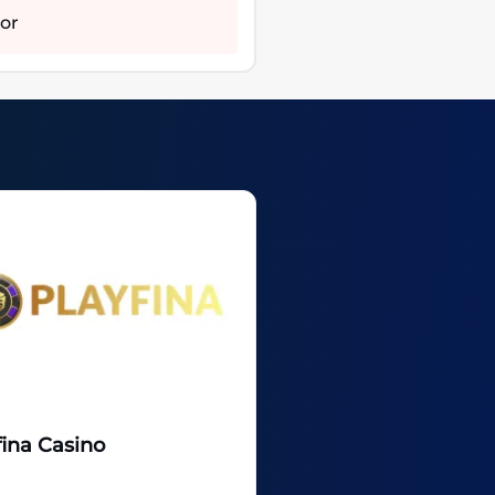
por
fina Casino