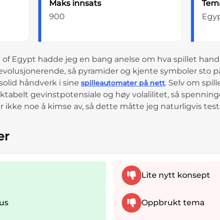
Maks innsats
Tem
900
Egyp
 of Egypt hadde jeg en bang anelse om hva spillet handle
volusjonerende, så pyramider og kjente symboler sto på
solid håndverk i sine
. Selv om spil
spilleautomater på nett
tabelt gevinstpotensiale og høy volalilitet, så spenninge
r ikke noe å kimse av, så dette måtte jeg naturligvis te
er
Lite nytt konsept
us
Oppbrukt tema