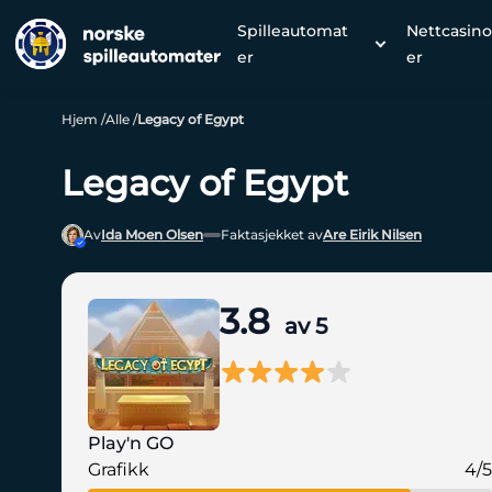
Spilleautomat
Nettcasino
er
er
Hjem
/
Alle
/
Legacy of Egypt
Legacy of Egypt
Av
Ida Moen Olsen
Faktasjekket av
Are Eirik Nilsen
3.8
av 5
Play'n GO
Grafikk
4
/
5