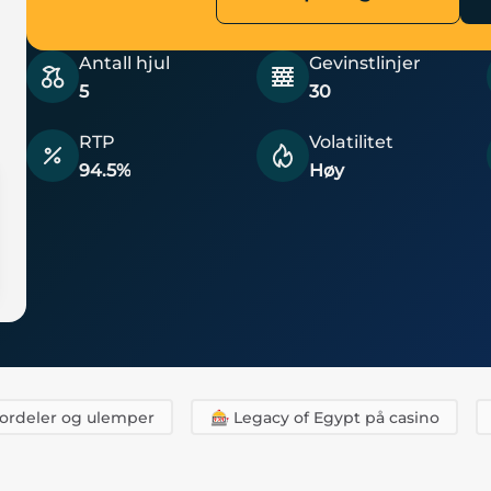
Antall hjul
Gevinstlinjer
5
30
RTP
Volatilitet
94.5%
Høy
ordeler og ulemper
🎰 Legacy of Egypt på casino