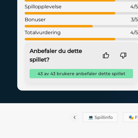
Spillopplevelse
4
/
5
Bonuser
3
/
5
Totalvurdering
4
/
5
Anbefaler du dette
spillet?
43 av 43 brukere anbefaler dette spillet
💻 Spillinfo
🎭 F