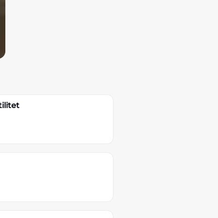
ilitet