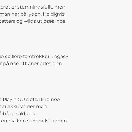
sporet er stemningsfullt, men
man har på lyden. Heldigvis
scatters og wilds utløses, noe
e spillere foretrekker. Legacy
r på noe litt anerledes enn
 Play'n GO slots. Ikke noe
pper akkurat der man
på både saldo og
 en hvilken som helst annen