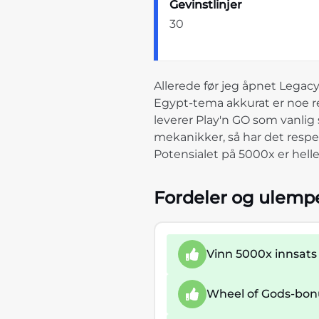
Gevinstlinjer
30
Allerede før jeg åpnet Legacy
Egypt-tema akkurat er noe re
leverer Play'n GO som vanlig 
mekanikker, så har det respek
Potensialet på 5000x er helle
Fordeler og ulemp
Vinn 5000x innsats
Wheel of Gods-bon