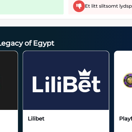
Et litt slitsomt lyds
 Legacy of Egypt
Lilibet
Play