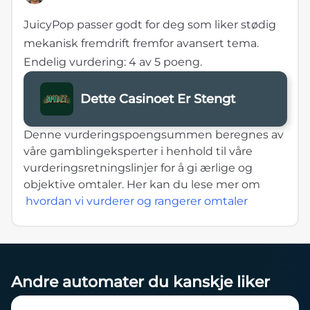
JuicyPop passer godt for deg som liker stødig
mekanisk fremdrift fremfor avansert tema.
Endelig vurdering: 4 av 5 poeng.
Dette Casinoet Er Stengt
Denne vurderingspoengsummen beregnes av
våre gamblingeksperter i henhold til våre
vurderingsretningslinjer for å gi ærlige og
objektive omtaler. Her kan du lese mer om
hvordan vi vurderer og rangerer omtaler
Andre automater du kanskje liker