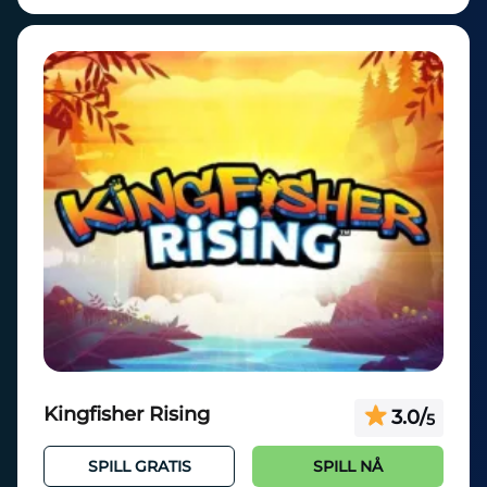
Kingfisher Rising
3.0
/
5
SPILL GRATIS
SPILL NÅ