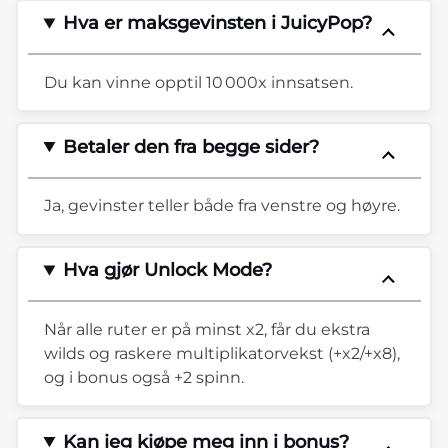
Hva er maksgevinsten i JuicyPop?
Du kan vinne opptil 10 000x innsatsen.
Betaler den fra begge sider?
Ja, gevinster teller både fra venstre og høyre.
Hva gjør Unlock Mode?
Når alle ruter er på minst x2, får du ekstra
wilds og raskere multiplikatorvekst (+x2/+x8),
og i bonus også +2 spinn.
Kan jeg kjøpe meg inn i bonus?