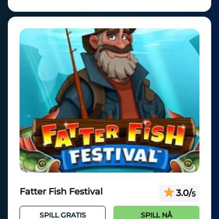
Fatter Fish Festival
3.0
/
5
SPILL GRATIS
SPILL NÅ