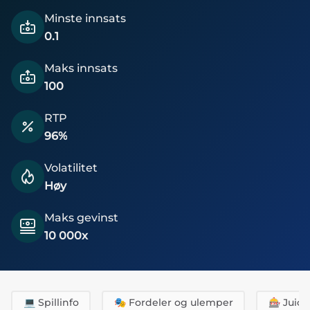
Minste innsats
0.1
Maks innsats
100
RTP
96%
Volatilitet
Høy
Maks gevinst
10 000x
💻 Spillinfo
🎭 Fordeler og ulemper
🎰 Juicy