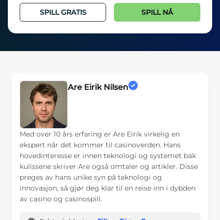
SPILL GRATIS
SPILL NÅ
Are Eirik Nilsen
Med over 10 års erfaring er Are Eirik virkelig en
ekspert når det kommer til casinoverden. Hans
hovedinteresse er innen teknologi og systemet bak
kulissene skriver Are også omtaler og artikler. Disse
preges av hans unike syn på teknologi og
innovasjon, så gjør deg klar til en reise inn i dybden
av casino og casinospill.