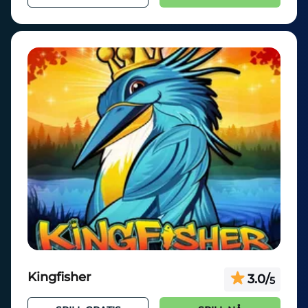
Kingfisher
3.0
/
5