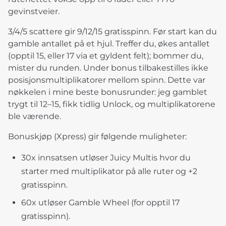
gevinstveier.
3/4/5 scattere gir 9/12/15 gratisspinn. Før start kan du
gamble antallet på et hjul. Treffer du, økes antallet
(opptil 15, eller 17 via et gyldent felt); bommer du,
mister du runden. Under bonus tilbakestilles ikke
posisjonsmultiplikatorer mellom spinn. Dette var
nøkkelen i mine beste bonusrunder: jeg gamblet
trygt til 12–15, fikk tidlig Unlock, og multiplikatorene
ble værende.
Bonuskjøp (Xpress) gir følgende muligheter:
30x innsatsen utløser Juicy Multis hvor du
starter med multiplikator på alle ruter og +2
gratisspinn.
60x utløser Gamble Wheel (for opptil 17
gratisspinn).