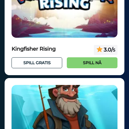
Kingfisher Rising
3.0
/
5
SPILL GRATIS
SPILL NÅ