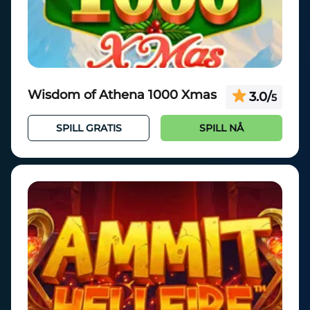
Wisdom of Athena 1000 Xmas
3.0
/
5
SPILL GRATIS
SPILL NÅ