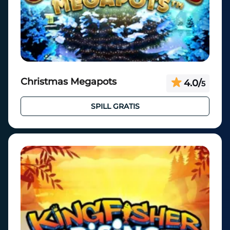
Christmas Megapots
4.0
/
5
SPILL GRATIS