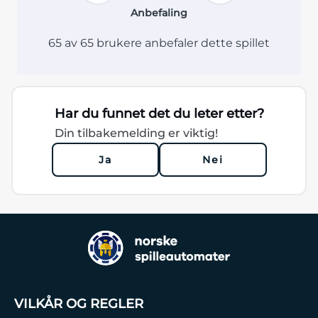
Anbefaling
65 av 65 brukere anbefaler dette spillet
Har du funnet det du leter etter?
Din tilbakemelding er viktig!
Ja
Nei
VILKÅR OG REGLER