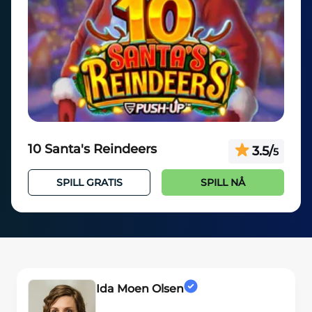
10 Santa's Reindeers
3.5
/
5
SPILL GRATIS
SPILL NÅ
Ida Moen Olsen