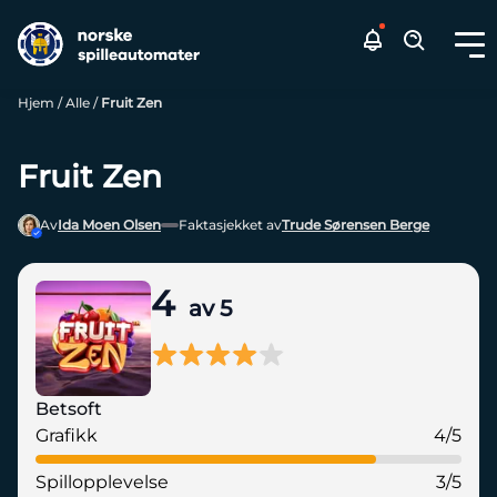
Hjem
/
Alle
/
Fruit Zen
Spilleautomater
Fruit Zen
Nettcasinoer
Av
Ida Moen Olsen
Faktasjekket av
Trude Sørensen Berge
Freespins
4
av 5
Casino bonus
Betsoft
Grafikk
4
/
5
Betalingsmetoder
Spillopplevelse
3
/
5