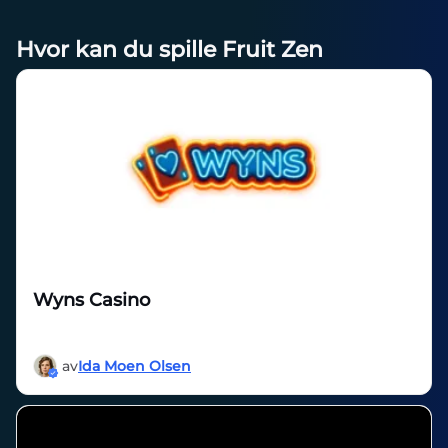
Hvor kan du spille Fruit Zen
Wyns Casino
av
Ida Moen Olsen