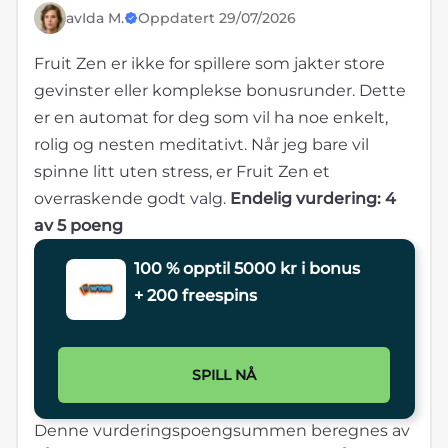
av
Ida M.
Oppdatert
29/07/2026
Fruit Zen er ikke for spillere som jakter store
gevinster eller komplekse bonusrunder. Dette
er en automat for deg som vil ha noe enkelt,
rolig og nesten meditativt. Når jeg bare vil
spinne litt uten stress, er Fruit Zen et
overraskende godt valg.
Endelig vurdering: 4
av 5 poeng
100 % opptil 5000 kr i bonus
+ 200 freespins
SPILL NÅ
Denne vurderingspoengsummen beregnes av