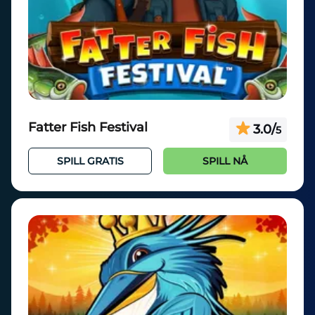
Fatter Fish Festival
3.0
/
5
SPILL GRATIS
SPILL NÅ