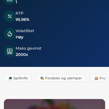
1
RTP
95.96%
Volatilitet
Høy
Maks gevinst
2000x
💻 Spillinfo
🎭 Fordeler og ulemper
🎰 Fruit