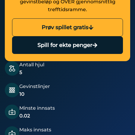
gevinstbeløp og OVER gjennomsnittlig
trefftidsramme.
Prøv spillet gratis
Spill for ekte penger
Antall hjul
5
Gevinstlinjer
10
Minste innsats
0.02
Maks innsats