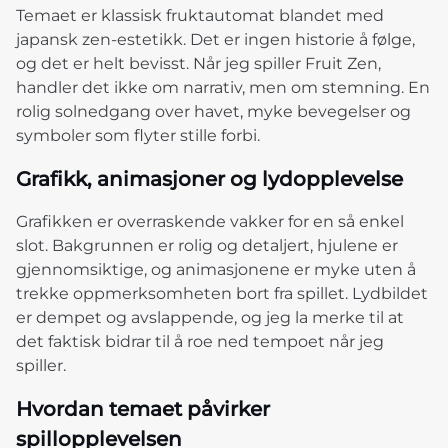
Temaet er klassisk fruktautomat blandet med
japansk zen-estetikk. Det er ingen historie å følge,
og det er helt bevisst. Når jeg spiller Fruit Zen,
handler det ikke om narrativ, men om stemning. En
rolig solnedgang over havet, myke bevegelser og
symboler som flyter stille forbi.
Grafikk, animasjoner og lydopplevelse
Grafikken er overraskende vakker for en så enkel
slot. Bakgrunnen er rolig og detaljert, hjulene er
gjennomsiktige, og animasjonene er myke uten å
trekke oppmerksomheten bort fra spillet. Lydbildet
er dempet og avslappende, og jeg la merke til at
det faktisk bidrar til å roe ned tempoet når jeg
spiller.
Hvordan temaet påvirker
spillopplevelsen