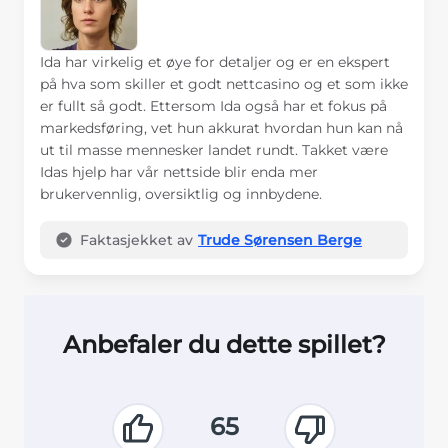
Ida har virkelig et øye for detaljer og er en ekspert
på hva som skiller et godt nettcasino og et som ikke
er fullt så godt. Ettersom Ida også har et fokus på
markedsføring, vet hun akkurat hvordan hun kan nå
ut til masse mennesker landet rundt. Takket være
Idas hjelp har vår nettside blir enda mer
brukervennlig, oversiktlig og innbydene.
Faktasjekket av
Trude Sørensen Berge
Anbefaler du dette spillet?
65