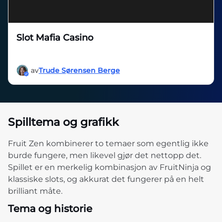
Slot Mafia Casino
av
Trude Sørensen Berge
Spilltema og grafikk
Fruit Zen kombinerer to temaer som egentlig ikke
burde fungere, men likevel gjør det nettopp det.
Spillet er en merkelig kombinasjon av FruitNinja og
klassiske slots, og akkurat det fungerer på en helt
brilliant måte.
Tema og historie