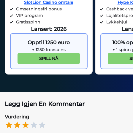
SlotLion Casino omtale
Hype K
Omsetningsfri bonus
Cashback ved
VIP program
Lojalitetspr
Gratisspinn
Lykkehjul
Lansert
:
2026
Lans
Opptil 1250 euro
100% op
+ 1250 freespins
+ 1 spin
SPILL NÅ
S
Legg Igjen En Kommentar
Vurdering