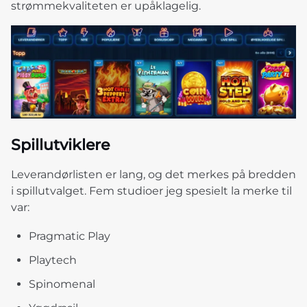
strømmekvaliteten er upåklagelig.
Spillutviklere
Leverandørlisten er lang, og det merkes på bredden
i spillutvalget. Fem studioer jeg spesielt la merke til
var:
Pragmatic Play
Playtech
Spinomenal