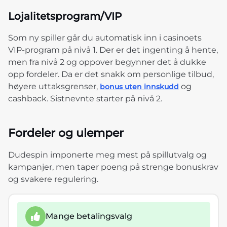
Lojalitetsprogram/VIP
Som ny spiller går du automatisk inn i casinoets
VIP-program på nivå 1. Der er det ingenting å hente,
men fra nivå 2 og oppover begynner det å dukke
opp fordeler. Da er det snakk om personlige tilbud,
høyere uttaksgrenser,
og
bonus uten innskudd
cashback. Sistnevnte starter på nivå 2.
Fordeler og ulemper
Dudespin imponerte meg mest på spillutvalg og
kampanjer, men taper poeng på strenge bonuskrav
og svakere regulering.
Mange betalingsvalg