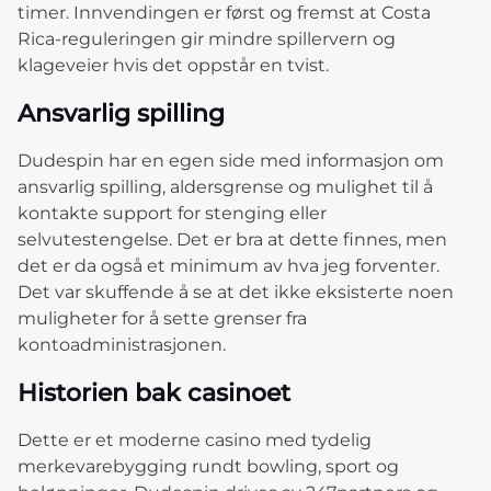
timer. Innvendingen er først og fremst at Costa
Rica-reguleringen gir mindre spillervern og
klageveier hvis det oppstår en tvist.
Ansvarlig spilling
Dudespin har en egen side med informasjon om
ansvarlig spilling, aldersgrense og mulighet til å
kontakte support for stenging eller
selvutestengelse. Det er bra at dette finnes, men
det er da også et minimum av hva jeg forventer.
Det var skuffende å se at det ikke eksisterte noen
muligheter for å sette grenser fra
kontoadministrasjonen.
Historien bak casinoet
Dette er et moderne casino med tydelig
merkevarebygging rundt bowling, sport og