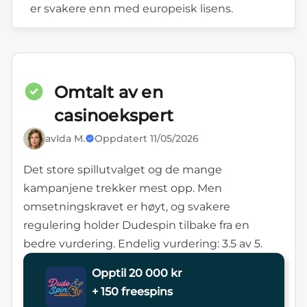
er svakere enn med europeisk lisens.
Omtalt av en
casinoekspert
av
Ida M.
Oppdatert
11/05/2026
Det store spillutvalget og de mange
kampanjene trekker mest opp. Men
omsetningskravet er høyt, og svakere
regulering holder Dudespin tilbake fra en
bedre vurdering. Endelig vurdering: 3.5 av 5.
Opptil 20 000 kr
+ 150 freespins