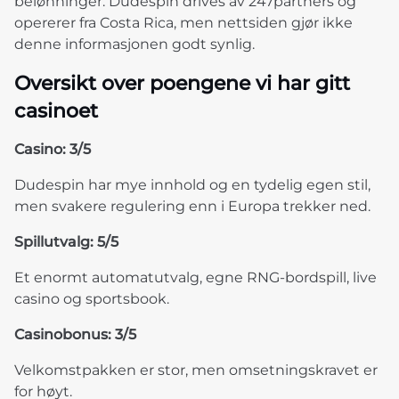
belønninger. Dudespin drives av 247partners og
opererer fra Costa Rica, men nettsiden gjør ikke
denne informasjonen godt synlig.
Oversikt over poengene vi har gitt
casinoet
Casino: 3/5
Dudespin har mye innhold og en tydelig egen stil,
men svakere regulering enn i Europa trekker ned.
Spillutvalg: 5/5
Et enormt automatutvalg, egne RNG-bordspill, live
casino og sportsbook.
Casinobonus: 3/5
Velkomstpakken er stor, men omsetningskravet er
for høyt.