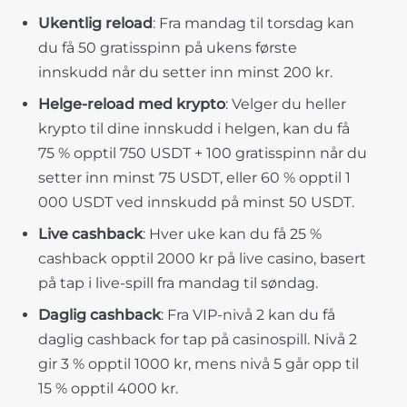
Ukentlig reload
: Fra mandag til torsdag kan
du få 50 gratisspinn på ukens første
innskudd når du setter inn minst 200 kr.
Helge-reload med krypto
: Velger du heller
krypto til dine innskudd i helgen, kan du få
75 % opptil 750 USDT + 100 gratisspinn når du
setter inn minst 75 USDT, eller 60 % opptil 1
000 USDT ved innskudd på minst 50 USDT.
Live cashback
: Hver uke kan du få 25 %
cashback opptil 2000 kr på live casino, basert
på tap i live-spill fra mandag til søndag.
Daglig cashback
: Fra VIP-nivå 2 kan du få
daglig cashback for tap på casinospill. Nivå 2
gir 3 % opptil 1000 kr, mens nivå 5 går opp til
15 % opptil 4000 kr.