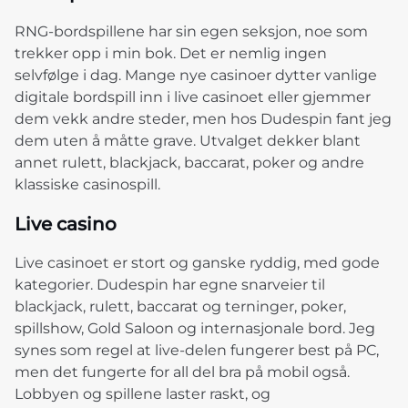
RNG-bordspillene har sin egen seksjon, noe som
trekker opp i min bok. Det er nemlig ingen
selvfølge i dag. Mange nye casinoer dytter vanlige
digitale bordspill inn i live casinoet eller gjemmer
dem vekk andre steder, men hos Dudespin fant jeg
dem uten å måtte grave. Utvalget dekker blant
annet rulett, blackjack, baccarat, poker og andre
klassiske casinospill.
Live casino
Live casinoet er stort og ganske ryddig, med gode
kategorier. Dudespin har egne snarveier til
blackjack, rulett, baccarat og terninger, poker,
spillshow, Gold Saloon og internasjonale bord. Jeg
synes som regel at live-delen fungerer best på PC,
men det fungerte for all del bra på mobil også.
Lobbyen og spillene laster raskt, og