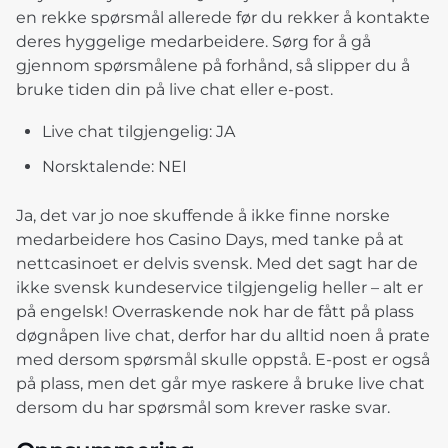
en rekke spørsmål allerede før du rekker å kontakte
deres hyggelige medarbeidere. Sørg for å gå
gjennom spørsmålene på forhånd, så slipper du å
bruke tiden din på live chat eller e-post.
Live chat tilgjengelig: JA
Norsktalende: NEI
Ja, det var jo noe skuffende å ikke finne norske
medarbeidere hos Casino Days, med tanke på at
nettcasinoet er delvis svensk. Med det sagt har de
ikke svensk kundeservice tilgjengelig heller – alt er
på engelsk! Overraskende nok har de fått på plass
døgnåpen live chat, derfor har du alltid noen å prate
med dersom spørsmål skulle oppstå. E-post er også
på plass, men det går mye raskere å bruke live chat
dersom du har spørsmål som krever raske svar.