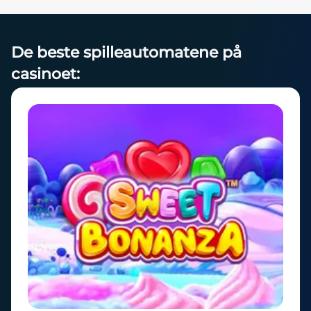
De beste spilleautomatene på
casinoet: