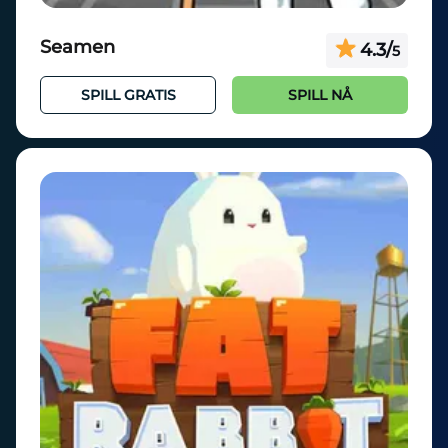
Seamen
4.3
/
5
SPILL GRATIS
SPILL NÅ