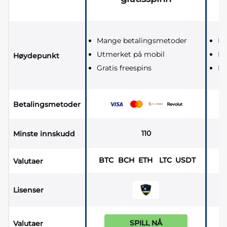
Mange betalingsmetoder
No
Utmerket på mobil
En
Høydepunkt
Gratis freespins
Dø
Betalingsmetoder
110
Minste innskudd
BTC
BCH
ETH
LTC
USDT
B
Valutaer
Lisenser
SPILL NÅ
Valutaer