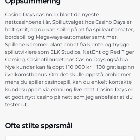
Oppsummering
Casino Days casino er blant de nyeste
nettcasinoene i år. Spillutvalget hos Casino Days er
helt greit, og du kan spille på alt fra spilleautomater,
bordspill og Megaways-automater samt mer.
Spillene kommer blant annet fra kjente og trygge
spillutviklere som ELK Studios, NetEnt og Red Tiger
Gaming. Casinotilbudet hos Casino Days også bra.
Nye kunder kan få opptil 10 000 kr + 100 gratisspinn
i velkomstbonus. Om det skulle oppstå problemer
mens du spiller casinospill, kan du enkelt kontakte
kundesupport via email og live chat. Casino Days er
et godt nytt casino på nett som jeg anbefaler at du
tester ut.
Ofte stilte spørsmål