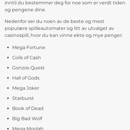
inntil du bestemmer deg for noe som er verdt tiden
og pengene dine.
Nedenfor ser du noen av de beste og mest
populære spilleautomater og litt av utvalget av
casinospill, hvor du kan vinne ekte og mye penger:
Mega Fortune
Coils of Cash
Gonzos Quest
Hall of Gods
Mega Joker
Starburst
Book of Dead
Big Bad Wolf
Mega Moolah