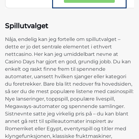
Spillutvalget
Nåja, endelig kan jeg fortelle om spillutvalget –
dette er jo det sentrale elementet i ethvert
nettcasino. Her kan jeg umiddelbart nevne at
Casino Days har gjort en god, grundig jobb. Du kan
enkelt og raskt finne frem til spennende
automater, uansett hvilken sjanger eller kategori
du foretrekker. Bare bla litt nedover fra hovedsiden,
så ser du de mest populære listene med casinospill:
Nye lanseringer, toppspill, populære livespill,
Megaways-automater og spennende samlinger.
Sistnevnte satte jeg virkelig pris på – du kan blant
annet gå rett til spilleautomater inspirert av
Romerriket eller Egypt, eventyrspill og titler med
klyngefunksjonen, klassiske fruktmaskiner,