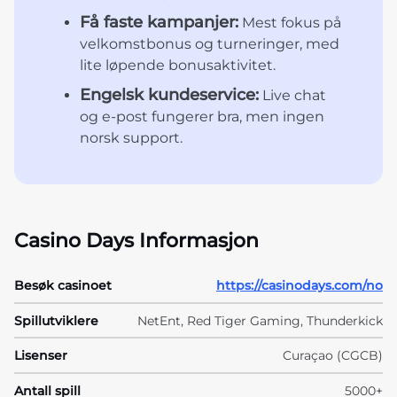
Få faste kampanjer:
Mest fokus på
velkomstbonus og turneringer, med
lite løpende bonusaktivitet.
Engelsk kundeservice:
Live chat
og e-post fungerer bra, men ingen
norsk support.
Casino Days Informasjon
Besøk casinoet
https://casinodays.com/no
Spillutviklere
NetEnt, Red Tiger Gaming, Thunderkick
Lisenser
Curaçao (CGCB)
Antall spill
5000+