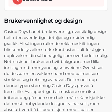
Brukervennlighet og design
Casino Days har et brukervennlig, oversiktlig design
helt uten overflødige detaljer og unødvendig
grafikk. Altså ingen rullende reklameskilt, ingen
blinkende lys eller sterke kontraster – alt for å gjøre
opplevelsen din så behagelig som overhodet mulig.
Nettcasinoet bruker en hvit bakgrunn, med lilla
innslag rundt menyene og snarveiene. Øverst ser
du dessuten en vakker strand med palmer som
strekker seg i retning av havet. Det er nettopp
denne typen stemning Casino Days prøver å
fremstille. Avslappet, god atmosfære som ikke
irriterer deg på noen som helst måte. Kanskje ikke
det mest innbydende designet vi har sett, men
absolutt verdt å bli bedre kjent med – passer