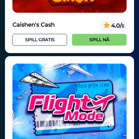
Caishen's Cash
4.0
/
5
SPILL GRATIS
SPILL NÅ