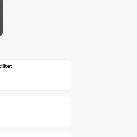
ilitet