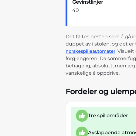
Gevinstlinjer
40
Det føltes nesten som å gå i
duppet av i stolen, og det e
. Visuel
norskespilleautomater
forgjengeren. Da sommerfugle
behagelig, absolutt, men jeg s
vanskelige å oppdrive.
Fordeler og ulemp
Tre spillområder
Avslappende atmo