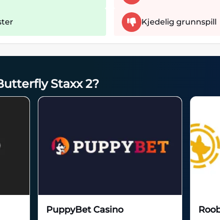
ter
Kjedelig grunnspill
Butterfly Staxx 2?
PuppyBet Casino
Roob