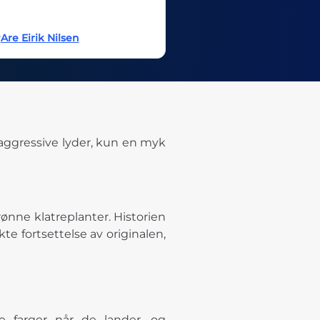
v
Are Eirik Nilsen
 aggressive lyder, kun en myk
ønne klatreplanter. Historien
e fortsettelse av originalen,
e farger når de lander, og