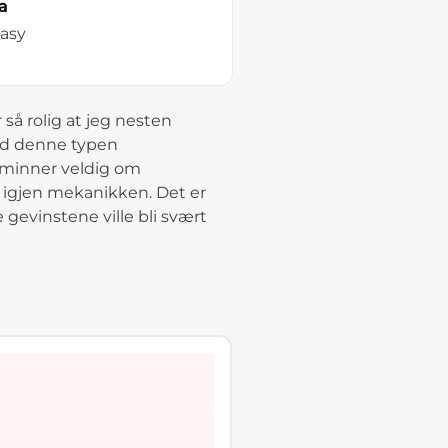
a
asy
så rolig at jeg nesten
med denne typen
et minner veldig om
 igjen mekanikken. Det er
 gevinstene ville bli svært