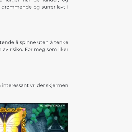
r drømmende og surrer lavt i
ittende å spinne uten å tenke
 av risiko. For meg som liker
interessant vri der skjermen