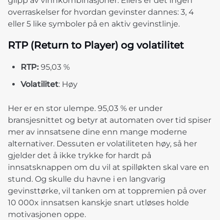
glipp av vinnkombinasjoner. Ellers er det ingen
overraskelser for hvordan gevinster dannes: 3, 4
eller 5 like symboler på en aktiv gevinstlinje.
RTP (Return to Player) og volatilitet
RTP:
95,03 %
Volatilitet
: Høy
Her er en stor ulempe. 95,03 % er under
bransjesnittet og betyr at automaten over tid spiser
mer av innsatsene dine enn mange moderne
alternativer. Dessuten er volatiliteten høy, så her
gjelder det å ikke trykke for hardt på
innsatsknappen om du vil at spilløkten skal vare en
stund. Og skulle du havne i en langvarig
gevinsttørke, vil tanken om at toppremien på over
10 000x innsatsen kanskje snart utløses holde
motivasjonen oppe.