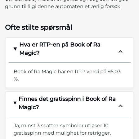
grunn til å gi denne automaten et ærlig forsøk.
Ofte stilte spørsmål
Hva er RTP-en på Book of Ra
Magic?
Book of Ra Magic har en RTP-verdi på 95,03
%.
Finnes det gratisspinn i Book of Ra
Magic?
Ja, minst 3 scatter-symboler utløser 10
gratisspinn med mulighet for retrigger.