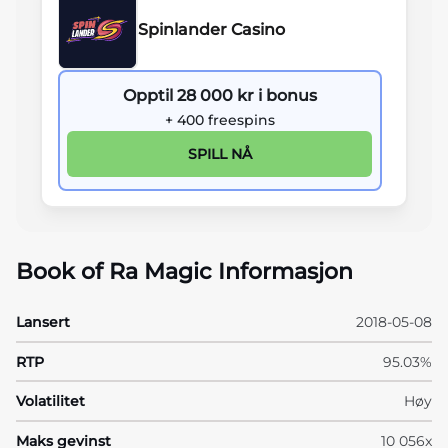
Spinlander Casino
Opptil 28 000 kr i bonus
+ 400 freespins
SPILL NÅ
Book of Ra Magic Informasjon
Lansert
2018-05-08
RTP
95.03%
Volatilitet
Høy
Maks gevinst
10 056x