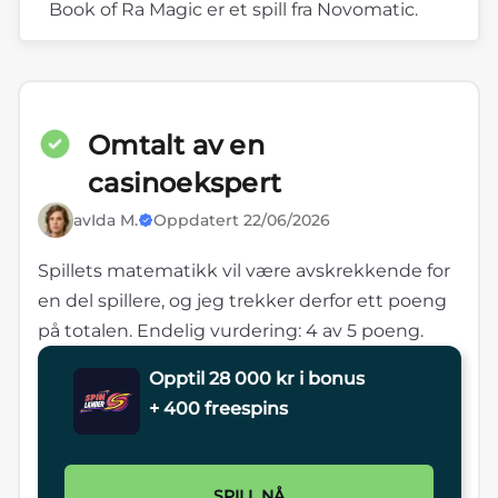
Book of Ra Magic er et spill fra Novomatic.
Omtalt av en
casinoekspert
av
Ida M.
Oppdatert
22/06/2026
Spillets matematikk vil være avskrekkende for
en del spillere, og jeg trekker derfor ett poeng
på totalen. Endelig vurdering: 4 av 5 poeng.
Opptil 28 000 kr i bonus
+ 400 freespins
SPILL NÅ