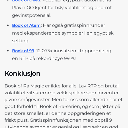
Play'n GO kjent for høy volatilitet og enormt
gevinstpotensial.
:
Har også gratisspinnrunder
Book of Atem
med ekspanderende symboler i en egyptisk
setting.
: 12 075x innsatsen i toppremie og
Book of 99
en RTP på rekordhøye 99 %!
Konklusjon
Book of Ra Magic er ikke for alle. Lav RTP og brutal
volatilitet vil skremme vekk spillere som forventer
jevne smågevinster. Men for oss som allerede har et
godt forhold til Book of Ra-serien, og som jakter på
det store smellet, er denne oppgraderingen et
friskt pust. Gratisspinnfunksjonen med opptil 9
utvidende symboler er genial og i seg selv en god