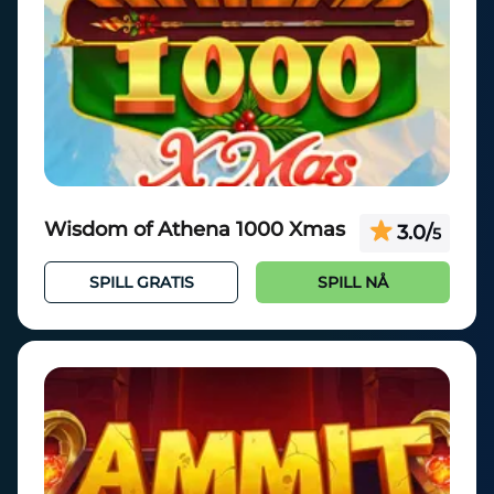
Wisdom of Athena 1000 Xmas
3.0
/
5
SPILL GRATIS
SPILL NÅ