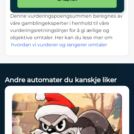
Denne vurderingspoengsummen beregnes av
våre gamblingeksperter i henhold til våre
vurderingsretningslinjer for å gi ærlige og
objektive omtaler. Her kan du lese mer om
hvordan vi vurderer og rangerer omtaler
Andre automater du kanskje liker