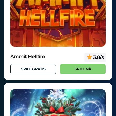
Ammit Hellfire
3.8
/
5
SPILL GRATIS
SPILL NÅ