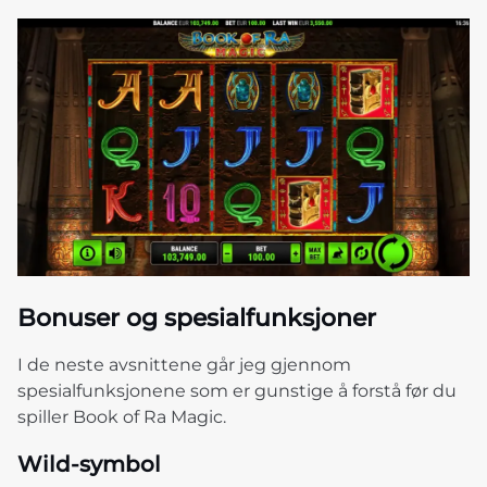
Bonuser og spesialfunksjoner
I de neste avsnittene går jeg gjennom
spesialfunksjonene som er gunstige å forstå før du
spiller Book of Ra Magic.
Wild-symbol