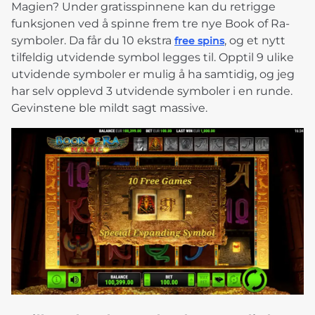
Magien? Under gratisspinnene kan du retrigge
funksjonen ved å spinne frem tre nye Book of Ra-
symboler. Da får du 10 ekstra
, og et nytt
free spins
tilfeldig utvidende symbol legges til. Opptil 9 ulike
utvidende symboler er mulig å ha samtidig, og jeg
har selv opplevd 3 utvidende symboler i en runde.
Gevinstene ble mildt sagt massive.