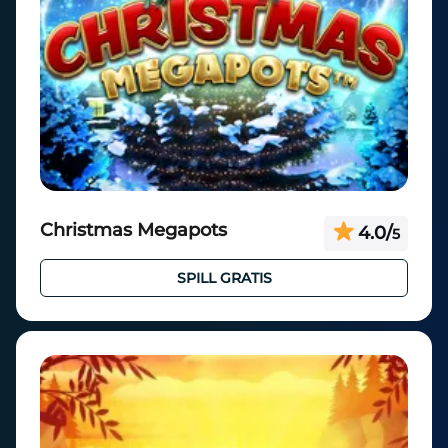
Christmas Megapots
4.0
/
5
SPILL GRATIS