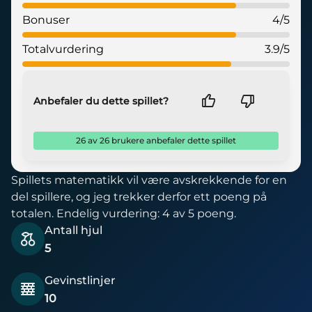
Ansvarlig spilling
Bonuser
4
/
5
Totalvurdering
3.9
/
5
Spill
Anbefaler du dette spillet?
Bettingsider
26 av 26 brukere anbefaler dette spillet
Spillets matematikk vil være avskrekkende for en
del spillere, og jeg trekker derfor ett poeng på
totalen. Endelig vurdering: 4 av 5 poeng.
Antall hjul
5
Gevinstlinjer
10