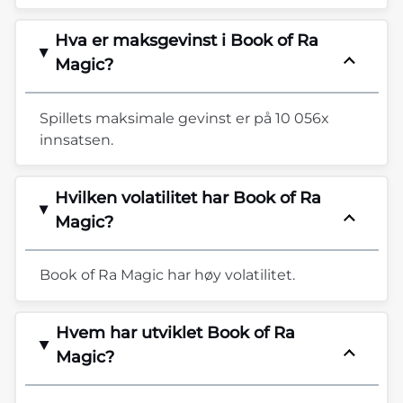
Hva er maksgevinst i Book of Ra
Magic?
Spillets maksimale gevinst er på 10 056x
innsatsen.
Hvilken volatilitet har Book of Ra
Magic?
Book of Ra Magic har høy volatilitet.
Hvem har utviklet Book of Ra
Magic?