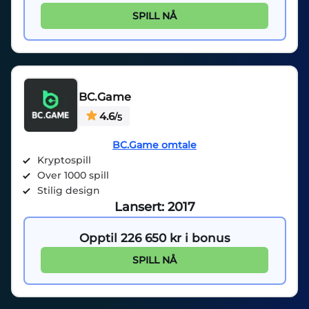
SPILL NÅ
BC.Game
4.6
/
5
BC.Game omtale
Kryptospill
Over 1000 spill
Stilig design
Lansert
:
2017
Opptil 226 650 kr i bonus
SPILL NÅ