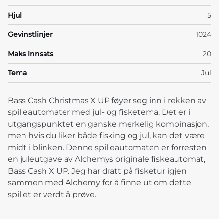
Hjul
5
Gevinstlinjer
1024
Maks innsats
20
Tema
Jul
Bass Cash Christmas X UP føyer seg inn i rekken av
spilleautomater med jul- og fisketema. Det er i
utgangspunktet en ganske merkelig kombinasjon,
men hvis du liker både fisking og jul, kan det være
midt i blinken. Denne spilleautomaten er forresten
en juleutgave av Alchemys originale fiskeautomat,
Bass Cash X UP. Jeg har dratt på fisketur igjen
sammen med Alchemy for å finne ut om dette
spillet er verdt å prøve.