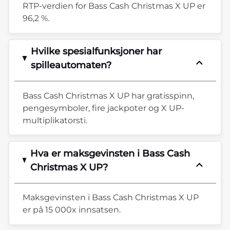
RTP-verdien for Bass Cash Christmas X UP er
96,2 %.
Hvilke spesialfunksjoner har
spilleautomaten?
Bass Cash Christmas X UP har gratisspinn,
pengesymboler, fire jackpoter og X UP-
multiplikatorsti.
Hva er maksgevinsten i Bass Cash
Christmas X UP?
Maksgevinsten i Bass Cash Christmas X UP
er på 15 000x innsatsen.