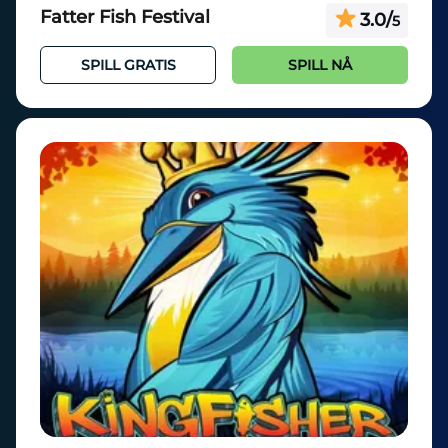
Fatter Fish Festival
3.0
/
5
SPILL GRATIS
SPILL NÅ