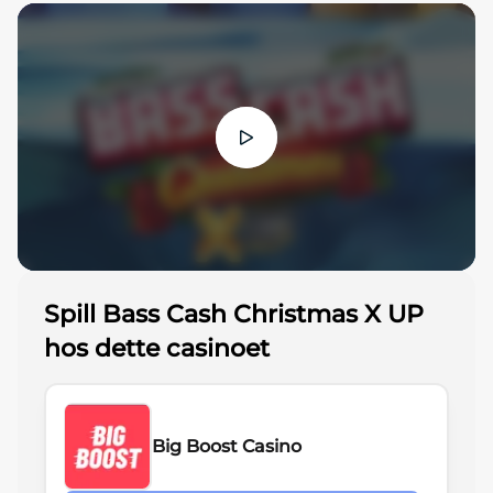
Spill Bass Cash Christmas X UP
hos dette casinoet
Big Boost Casino