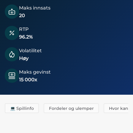
Maks innsats
20
RTP
96.2%
Volatilitet
Høy
Maks gevinst
15 000x
💻 Spillinfo
Fordeler og ulemper
Hvor kan d