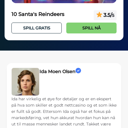
10 Santa's Reindeers
3.5
/
5
SPILL GRATIS
SPILL NÅ
Ida Moen Olsen
Ida har virkelig et øye for detaljer og er en ekspert
på hva som skiller et godt nettcasino og et som ikke
er fullt så godt. Ettersom Ida også har et fokus på
markedsføring, vet hun akkurat hvordan hun kan nå
ut til masse mennesker landet rundt. Takket være