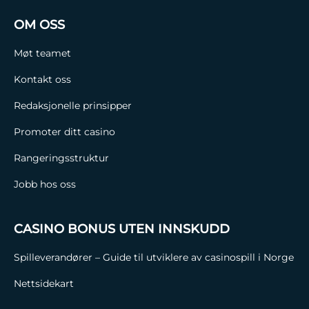
OM OSS
Møt teamet
Kontakt oss
Redaksjonelle prinsipper
Promoter ditt casino
Rangeringsstruktur
Jobb hos oss
CASINO BONUS UTEN INNSKUDD
Spilleverandører – Guide til utviklere av casinospill i Norge
Nettsidekart