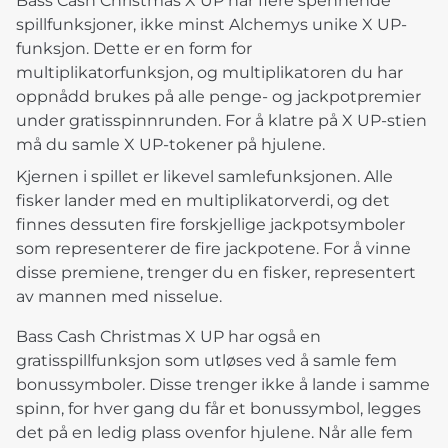
Bass Cash Christmas X UP har flere spennende
spillfunksjoner, ikke minst Alchemys unike X UP-
funksjon. Dette er en form for
multiplikatorfunksjon, og multiplikatoren du har
oppnådd brukes på alle penge- og jackpotpremier
under gratisspinnrunden. For å klatre på X UP-stien
må du samle X UP-tokener på hjulene.
Kjernen i spillet er likevel samlefunksjonen. Alle
fisker lander med en multiplikatorverdi, og det
finnes dessuten fire forskjellige jackpotsymboler
som representerer de fire jackpotene. For å vinne
disse premiene, trenger du en fisker, representert
av mannen med nisselue.
Bass Cash Christmas X UP har også en
gratisspillfunksjon som utløses ved å samle fem
bonussymboler. Disse trenger ikke å lande i samme
spinn, for hver gang du får et bonussymbol, legges
det på en ledig plass ovenfor hjulene. Når alle fem