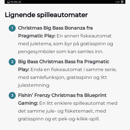
Lignende spilleautomater
Christmas Big Bass Bonanza fra
Pragmatic Play:
En annen fiskeautomat
med juletema, som byr på gratisspinn og
pengesymboler som kan samles inn.
Big Bass Christmas Bass fra Pragmatic
Play:
Enda en fiskeautomat i samme serie,
med samlefunksjon, gratisspinn og litt
julestemning.
Fishin’ Frenzy Christmas fra Blueprint
Gaming:
En litt enklere spilleautomat med
det samme jule- og fisketemaet, med
gratisspinn og et pek-og-klikk-spill.