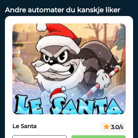
Andre automater du kanskje liker
Le Santa
3.0
/
5