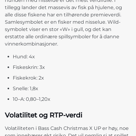
hunden med nisselue er det mest verdifulle. I
tillegg lander det massevis av fisk på hjulene, og
alle disse fiskene har en tilhørende premieverdi.
Samlesymbolet er en fisker med nisselue. Wild-
symbolet viser en stor «W» i gull, og det kan
erstatte alle ordinære spillsymboler for å danne
vinnerkombinasjoner.
Hund: 4x
Fiskeskrin: 3x
Fiskekrok: 2x
Snelle: 1,8x
10–A: 0,80–1,20x
Volatilitet og RTP-verdi
Volatiliteten i Bass Cash Christmas X UP er høy, noe
som innebærer økt risiko. Det vil nemlig si at spillet