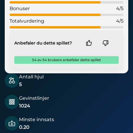
Ansvarlig spilling
Bonuser
4
/
5
Totalvurdering
4
/
5
Spill
Anbefaler du dette spillet?
Bettingsider
54 av 54 brukere anbefaler dette spillet
Antall hjul
5
Gevinstlinjer
1024
Minste innsats
0.20