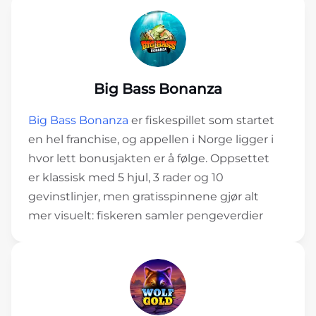
ekstra spennende, siden den kan løfte hele
runden. Automaten har høy volatilitet, RTP
på 96,50 % og maksgevinst på 5000x.
Big Bass Bonanza
Big Bass Bonanza
er fiskespillet som startet
en hel franchise, og appellen i Norge ligger i
hvor lett bonusjakten er å følge. Oppsettet
er klassisk med 5 hjul, 3 rader og 10
gevinstlinjer, men gratisspinnene gjør alt
mer visuelt: fiskeren samler pengeverdier
fra alle synlige fiskesymboler. Hver fjerde
fisker forlenger runden og legger til 2x, 3x
og 10x-multiplikatorer. Her får du høy
volatilitet, RTP på 96,71 % og maksgevinst
på 2100x.