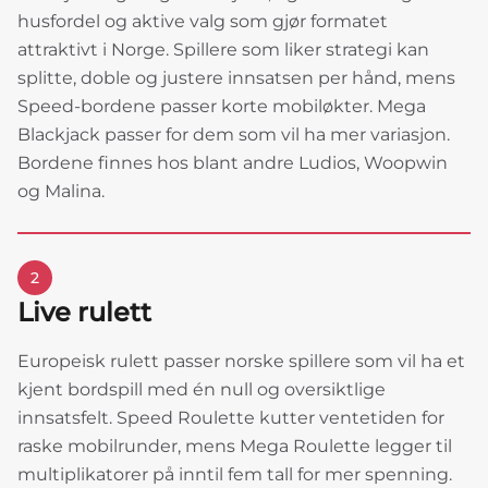
husfordel og aktive valg som gjør formatet
attraktivt i Norge. Spillere som liker strategi kan
splitte, doble og justere innsatsen per hånd, mens
Speed-bordene passer korte mobiløkter. Mega
Blackjack passer for dem som vil ha mer variasjon.
Bordene finnes hos blant andre Ludios, Woopwin
og Malina.
2
Live rulett
Europeisk rulett passer norske spillere som vil ha et
kjent bordspill med én null og oversiktlige
innsatsfelt. Speed Roulette kutter ventetiden for
raske mobilrunder, mens Mega Roulette legger til
multiplikatorer på inntil fem tall for mer spenning.