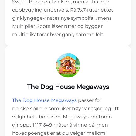
Sweet Bonanza-følelsen, men vil ha mer
oppbygging underveis. På 7x7-rutenettet
gir klyngegevinster nye symbolfall, mens
Multiplier Spots låser ruter og bygger
multiplikatorer hver gang samme felt
treffer igjen. I gratisspinnene dobles
verdiene for hver gevinst, så bonusrunden
får en tydelig progresjon. Høy volatilitet, RTP
på 96,50 % og maksgevinst på 5000x gjør
spillet attraktivt for dem som liker fargerik
action med et klart bonushøydepunkt.
The Dog House Megaways
The Dog House Megaways
passer for
norske spillere som liker høy variasjon og litt
valgfrihet i bonusen. Megaways-motoren
gir opptil 117 649 måter å vinne på, men
hovedpoenget er at du velger mellom