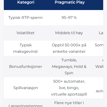
Kategori
Pragmatic Play
Typisk RTP-spenn
95–97 %
Volatilitet
Middels til høy
Lav 
Typisk
Opptil 50 000x på
Som r
maksgevinst
enkelte varianter
Tumble,
Av
Bonusfunksjoner
Megaways, Hold &
Walkin
Spin
500+ automater,
Spillvariasjon
live, bingo,
autom
virtuelle sportsspill
Flere nye titler i
Lanseringstempo
M