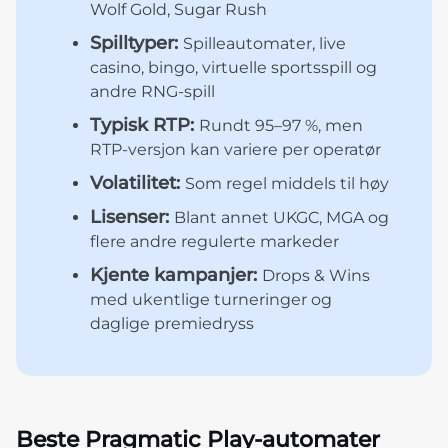
Wolf Gold, Sugar Rush
Spilltyper:
Spilleautomater, live
casino, bingo, virtuelle sportsspill og
andre RNG-spill
Typisk RTP:
Rundt 95–97 %, men
RTP-versjon kan variere per operatør
Volatilitet:
Som regel middels til høy
Lisenser:
Blant annet UKGC, MGA og
flere andre regulerte markeder
Kjente kampanjer:
Drops & Wins
med ukentlige turneringer og
daglige premiedryss
Beste Pragmatic Play-automater