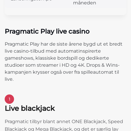
måneden
Pragmatic Play live casino
Pragmatic Play har de siste årene bygd ut et bredt
live casino-tilbud med automatinspirerte
gameshows, klassiske bordspill og dedikerte
studioer som streamer i HD og 4K. Drops & Wins-
kampanjen krysser også over fra spilleautomat til
live.
1
Live blackjack
Pragmatic tilbyr blant annet ONE Blackjack, Speed
Blackjack og Mega Blackjack, og det er særlig lav