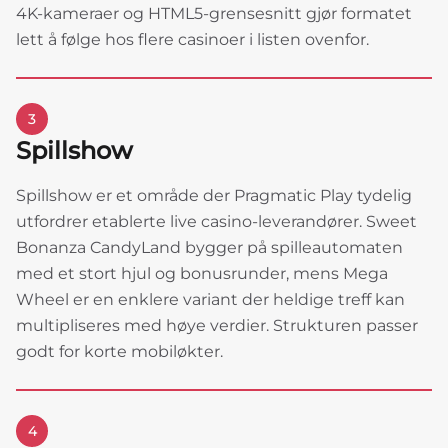
4K-kameraer og HTML5-grensesnitt gjør formatet
lett å følge hos flere casinoer i listen ovenfor.
3
Spillshow
Spillshow er et område der Pragmatic Play tydelig
utfordrer etablerte live casino-leverandører. Sweet
Bonanza CandyLand bygger på spilleautomaten
med et stort hjul og bonusrunder, mens Mega
Wheel er en enklere variant der heldige treff kan
multipliseres med høye verdier. Strukturen passer
godt for korte mobiløkter.
4