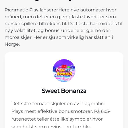
Pragmatic Play lanserer flere nye automater hver
måned, men det er en gjeng faste favoritter som
norske spillere tiltrekkes til. De fleste har middels til
høy volatilitet, og bonusrundene er gjerne der
moroa skjer. Her er sju som virkelig har slått an i
Norge.
Sweet Bonanza
Det søte temaet skjuler en av Pragmatic
Plays mest effektive bonusmotorer. På 6x5-
rutenettet teller åtte like symboler hvor
som helst som gevinst, og tumble-