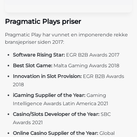
Pragmatic Plays priser
Pragmatic Play har vunnet en imponerende rekke
bransjepriser siden 2017:
Software Rising Star:
EGR B2B Awards 2017
Best Slot Game:
Malta Gaming Awards 2018
Innovation in Slot Provision:
EGR B2B Awards
2018
iGaming Supplier of the Year:
Gaming
Intelligence Awards Latin America 2021
Casino/Slots Developer of the Year:
SBC
Awards 2021
Online Casino Supplier of the Year:
Global