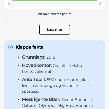
Vis mer informasjon
Last mer
Kjappe fakta
Grunnlagt:
2015
Hovedkontor:
Gibraltar (Malta-
kontor: Sliema)
Antall spill:
500+ automater, pluss
live casino, bingo og virtuelle
sportsspill
Mest kjente titler:
Sweet Bonanza,
Gates of Olympus, Big Bass Bonanza,