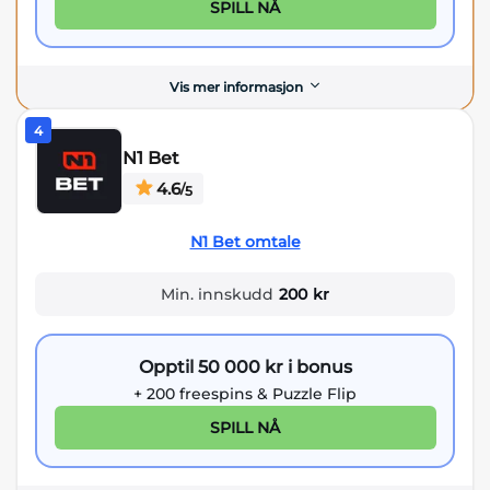
SPILL NÅ
Vis mer informasjon
N1 Bet
4.6
/
5
N1 Bet omtale
Min. innskudd
200
kr
Opptil 50 000 kr i bonus
+ 200 freespins & Puzzle Flip
SPILL NÅ