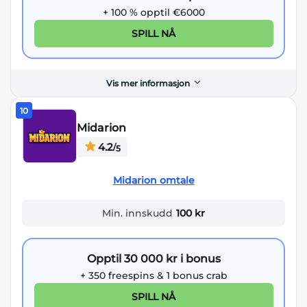
+ 100 % opptil €6000
SPILL NÅ
Vis mer informasjon
Midarion
4.2
/
5
Midarion omtale
Min. innskudd
100
kr
Opptil 30 000 kr i bonus
+ 350 freespins & 1 bonus crab
SPILL NÅ