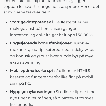
Det er ikke tilfeldig at Pragmatic Play ligger i
toppen for svært mange norske spillere. Her er det
som gjerne trekkes frem.
Stort gevinstpotensial:
De fleste titler har
maksgevinst på flere tusen ganger
innsatsen, og enkelte går helt opp i 50 000x.
Engasjerende bonusfunksjoner:
Tumble-
mekanikk, multiplikatorbomber, sticky wilds
og bonuskjøp gjør at hver runde byr på mye
ekstra spenning.
Mobiloptimaliserte spill:
Spillene er HTML5-
baserte og fungerer derfor like fint på mobil
som på PC.
Hyppige nylanseringer:
Studioet slipper flere
nye titler hver måned, så biblioteket fornyes
kontinuerlig.