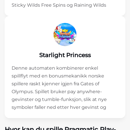
Sticky Wilds Free Spins og Raining Wilds
Free Spins. Den første varianten låser wilds
fast over flere runder, mens den andre
slipper ned ekstra wilds med
multiplikatorer på opptil 3x. Det gir to
tydelige spillestiler i samme automat.
Spillet har høy volatilitet, RTP på 96,55 % og
Starlight Princess
maksgevinst på 12 305x.
Denne automaten kombinerer enkel
spillflyt med en bonusmekanikk norske
spillere raskt kjenner igjen fra Gates of
Olympus. Spillet bruker pay anywhere-
gevinster og tumble-funksjon, slik at nye
symboler faller ned etter hver gevinst og
kan skape flere treff i samme runde.
Hovedattraksjonen er
Hvor kan du spille Pragmatic Play-