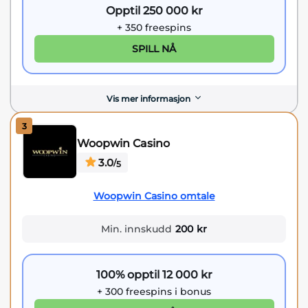
Opptil 250 000 kr
+ 350 freespins
SPILL NÅ
Vis mer informasjon
Woopwin Casino
3.0
/
5
Woopwin Casino omtale
Min. innskudd
200
kr
100% opptil 12 000 kr
+ 300 freespins i bonus