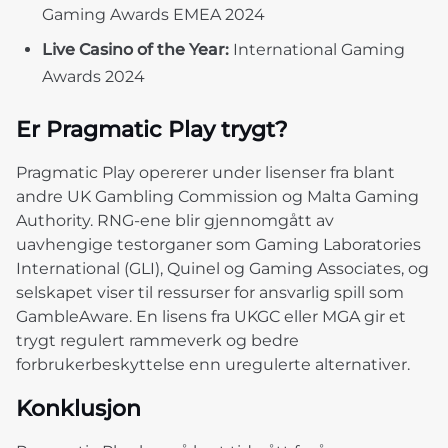
Gaming Awards EMEA 2024
Live Casino of the Year:
International Gaming
Awards 2024
Er Pragmatic Play trygt?
Pragmatic Play opererer under lisenser fra blant
andre UK Gambling Commission og Malta Gaming
Authority. RNG-ene blir gjennomgått av
uavhengige testorganer som Gaming Laboratories
International (GLI), Quinel og Gaming Associates, og
selskapet viser til ressurser for ansvarlig spill som
GambleAware. En lisens fra UKGC eller MGA gir et
trygt regulert rammeverk og bedre
forbrukerbeskyttelse enn uregulerte alternativer.
Konklusjon