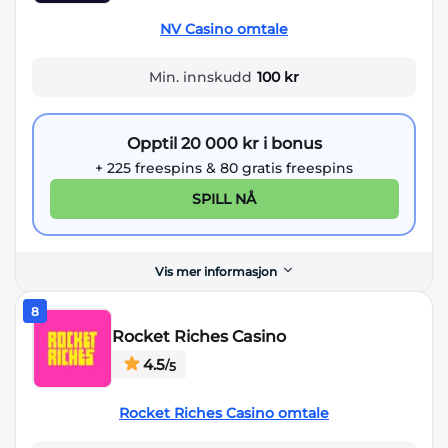
NV Casino omtale
Min. innskudd
100
kr
Opptil 20 000 kr i bonus
+ 225 freespins & 80 gratis freespins
SPILL NÅ
Vis mer informasjon
Rocket Riches Casino
4.5
/
5
Rocket Riches Casino omtale