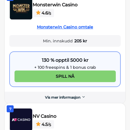
Monsterwin Casino
4.6
/
5
Monsterwin Casino omtale
Min. innskudd
205
kr
130 % opptil 5000 kr
+ 100 freespins & 1 bonus crab
SPILL NÅ
Vis mer informasjon
NV Casino
4.5
/
5