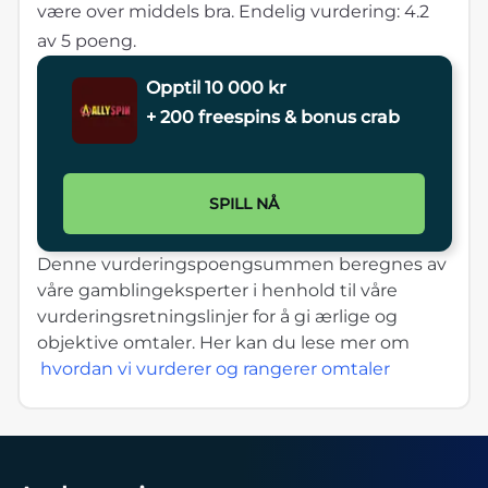
være over middels bra. Endelig vurdering: 4.2
av 5 poeng.
Opptil 10 000 kr
+ 200 freespins & bonus crab
SPILL NÅ
Denne vurderingspoengsummen beregnes av
våre gamblingeksperter i henhold til våre
vurderingsretningslinjer for å gi ærlige og
objektive omtaler. Her kan du lese mer om
hvordan vi vurderer og rangerer omtaler