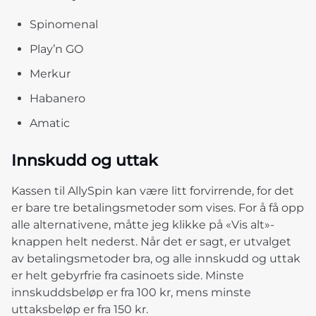
Spinomenal
Play’n GO
Merkur
Habanero
Amatic
Innskudd og uttak
Kassen til AllySpin kan være litt forvirrende, for det
er bare tre betalingsmetoder som vises. For å få opp
alle alternativene, måtte jeg klikke på «Vis alt»-
knappen helt nederst. Når det er sagt, er utvalget
av betalingsmetoder bra, og alle innskudd og uttak
er helt gebyrfrie fra casinoets side. Minste
innskuddsbeløp er fra 100 kr, mens minste
uttaksbeløp er fra 150 kr.