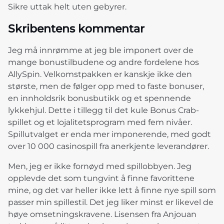
Sikre uttak helt uten gebyrer.
Skribentens kommentar
Jeg må innrømme at jeg ble imponert over de
mange bonustilbudene og andre fordelene hos
AllySpin. Velkomstpakken er kanskje ikke den
største, men de følger opp med to faste bonuser,
en innholdsrik bonusbutikk og et spennende
lykkehjul. Dette i tillegg til det kule Bonus Crab-
spillet og et lojalitetsprogram med fem nivåer.
Spillutvalget er enda mer imponerende, med godt
over 10 000 casinospill fra anerkjente leverandører.
Men, jeg er ikke fornøyd med spillobbyen. Jeg
opplevde det som tungvint å finne favorittene
mine, og det var heller ikke lett å finne nye spill som
passer min spillestil. Det jeg liker minst er likevel de
høye omsetningskravene. Lisensen fra Anjouan