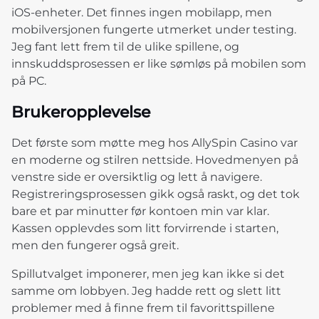
iOS-enheter. Det finnes ingen mobilapp, men
mobilversjonen fungerte utmerket under testing.
Jeg fant lett frem til de ulike spillene, og
innskuddsprosessen er like sømløs på mobilen som
på PC.
Brukeropplevelse
Det første som møtte meg hos AllySpin Casino var
en moderne og stilren nettside. Hovedmenyen på
venstre side er oversiktlig og lett å navigere.
Registreringsprosessen gikk også raskt, og det tok
bare et par minutter før kontoen min var klar.
Kassen opplevdes som litt forvirrende i starten,
men den fungerer også greit.
Spillutvalget imponerer, men jeg kan ikke si det
samme om lobbyen. Jeg hadde rett og slett litt
problemer med å finne frem til favorittspillene