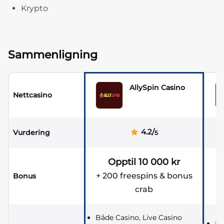
Krypto
Sammenligning
AllySpin Casino
Nettcasino
4.2
/
Vurdering
5
Opptil 10 000 kr
+ 200 freespins & bonus
Bonus
crab
Både Casino, Live Casino
No