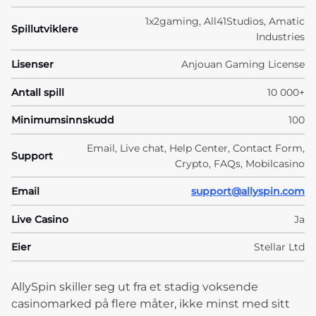
1x2gaming, All41Studios, Amatic
Spillutviklere
Industries
Lisenser
Anjouan Gaming License
Antall spill
10 000+
Minimumsinnskudd
100
Email, Live chat, Help Center, Contact Form,
Support
Crypto, FAQs, Mobilcasino
Email
support@allyspin.com
Live Casino
Ja
Eier
Stellar Ltd
AllySpin skiller seg ut fra et stadig voksende
casinomarked på flere måter, ikke minst med sitt