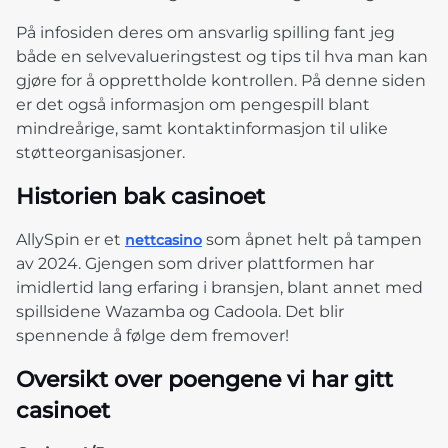
På infosiden deres om ansvarlig spilling fant jeg
både en selvevalueringstest og tips til hva man kan
gjøre for å opprettholde kontrollen. På denne siden
er det også informasjon om pengespill blant
mindreårige, samt kontaktinformasjon til ulike
støtteorganisasjoner.
Historien bak casinoet
AllySpin er et
som åpnet helt på tampen
nettcasino
av 2024. Gjengen som driver plattformen har
imidlertid lang erfaring i bransjen, blant annet med
spillsidene Wazamba og Cadoola. Det blir
spennende å følge dem fremover!
Oversikt over poengene vi har gitt
casinoet