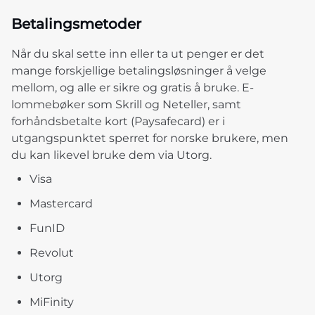
Betalingsmetoder
Når du skal sette inn eller ta ut penger er det
mange forskjellige betalingsløsninger å velge
mellom, og alle er sikre og gratis å bruke. E-
lommebøker som Skrill og Neteller, samt
forhåndsbetalte kort (Paysafecard) er i
utgangspunktet sperret for norske brukere, men
du kan likevel bruke dem via Utorg.
Visa
Mastercard
FunID
Revolut
Utorg
MiFinity