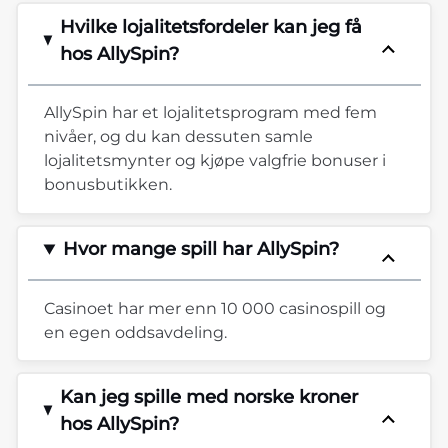
Hvilke lojalitetsfordeler kan jeg få
hos AllySpin?
AllySpin har et lojalitetsprogram med fem
nivåer, og du kan dessuten samle
lojalitetsmynter og kjøpe valgfrie bonuser i
bonusbutikken.
Hvor mange spill har AllySpin?
Casinoet har mer enn 10 000 casinospill og
en egen oddsavdeling.
Kan jeg spille med norske kroner
hos AllySpin?