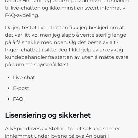
bedre! Her fant jeg både e-postadresse, en snarvei
til live-chatten og ikke minst en svært informativ
FAQ-avdeling.
Da jeg testet live-chatten fikk jeg beskjed om at
det var litt kø, men jeg slapp å vente særlig lenge
på å få snakke med noen. Og det beste av alt?
Ingen chatbot i sikte. Jeg fikk hjelp av en dyktig
kundebehandler fra starten av, uten å måtte svare
på dumme spørsmål først.
Live chat
E-post
FAQ
Lisensiering og sikkerhet
AllySpin drives av Stellar Ltd., et selskap som er
innlemmet under lovene på øya Anjouan i