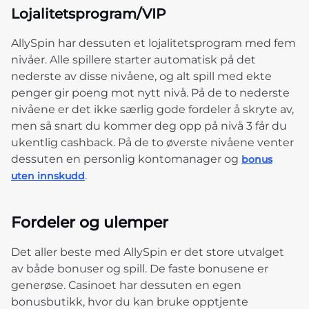
Lojalitetsprogram/VIP
AllySpin har dessuten et lojalitetsprogram med fem
nivåer. Alle spillere starter automatisk på det
nederste av disse nivåene, og alt spill med ekte
penger gir poeng mot nytt nivå. På de to nederste
nivåene er det ikke særlig gode fordeler å skryte av,
men så snart du kommer deg opp på nivå 3 får du
ukentlig cashback. På de to øverste nivåene venter
dessuten en personlig kontomanager og
bonus
.
uten innskudd
Fordeler og ulemper
Det aller beste med AllySpin er det store utvalget
av både bonuser og spill. De faste bonusene er
generøse. Casinoet har dessuten en egen
bonusbutikk, hvor du kan bruke opptjente