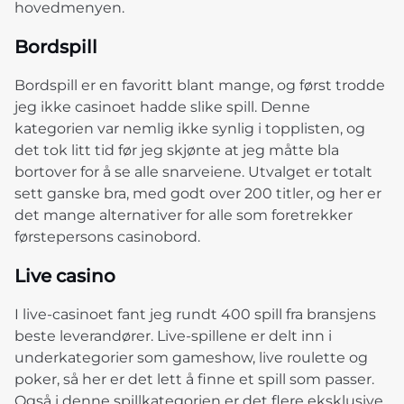
hovedmenyen.
Bordspill
Bordspill er en favoritt blant mange, og først trodde
jeg ikke casinoet hadde slike spill. Denne
kategorien var nemlig ikke synlig i topplisten, og
det tok litt tid før jeg skjønte at jeg måtte bla
bortover for å se alle snarveiene. Utvalget er totalt
sett ganske bra, med godt over 200 titler, og her er
det mange alternativer for alle som foretrekker
førstepersons casinobord.
Live casino
I live-casinoet fant jeg rundt 400 spill fra bransjens
beste leverandører. Live-spillene er delt inn i
underkategorier som gameshow, live roulette og
poker, så her er det lett å finne et spill som passer.
Også i denne spillkategorien er det flere eksklusive